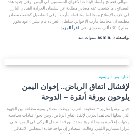
تتوالى فضائح وفساد قيادات الاخوان المسلمين في اليمن، وفي جديد هذه
الفضائح، ما كشفت عنه مصادر مطلعة عن سلطان العرادة القيادي البارز
في حزب الإصلاح ومحافظ محافظة مأرب. وفي التفاصيل كشفت مصادر
مطلعة ان محافظ مأرب الإخواني سلطان العرادة قام بشراء عود بخور
بمبلغ (300) ألف سعودي، في
اقرأ المزيد…
بواسطة
6 سنوات
،
admin
منذ
أخبار اليمن
الرئيسية
لإفشال اتفاق الرياض.. إخوان اليمن
يلوحون بورقة أنقرة – الدوحة
خبان برس| تقارير – صحيفة العرب ربطت مصادر يمنية مطلعة بين الجهود
التي يبذلها التحالف العربي لإنقاذ اتفاق الرياض، وبين لجوء قيادات سياسية
وجهات إعلامية يمنية للتلويح مجددا بورقة التدخل التركي في اليمن، على
غرار السيناريو الليبي. وقالت المصادر إن تواجد قيادة المجلس الانتقالي