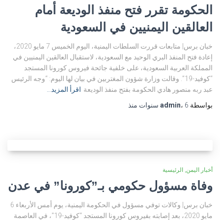
الحكومة تقرر فتح منفذ الوديعة أمام
العالقين اليمنيين في السعودية
خبان برس| متابعات قررت السلطات اليمنية، اليوم الخميس 7 مايو 2020،
إعادة فتح المنفذ البري الوحيد مع السعودية، لاستقبال العالقين اليمنيين في
المملكة العربية السعودية، على خلفية جائحة فيروس كورونا المستجد
“كوفيد-19”. وقالت وزارة شؤون المغتربين في بيان لها اليوم: “وجه الرئيس
عبد ربه منصور هادي الحكومة بفتح منفذ الوديعة
اقرأ المزيد…
بواسطة
6 سنوات
،
admin
منذ
أخبار اليمن
الرئيسية
وفاة مسؤول حكومي بـ”كورونا” في عدن
خبان برس| وكالات توفي مسؤول في الحكومة اليمنية، يوم أمس الأربعاء 6
مايو 2020، بعد إصابته بفيروس كورونا المستجد “كوفيد-19″، في العاصمة