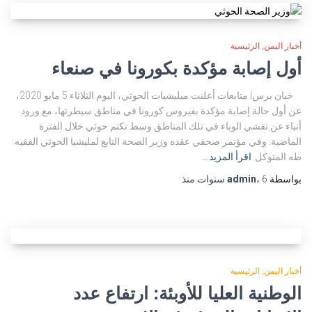
أخبار اليمن
الرئيسية
أول إصابة مؤكدة بكورونا في صنعاء
خبان برس| متابعات أعلنت ميليشيات الحوثي، اليوم الثلاثاء 5 مايو 2020،
عن أول حالة إصابة مؤكدة بفيروس كورونا في مناطق سيطرتها، مع ورود
أنباء عن تفشي الوباء في تلك المناطق وسط تكتم حوثي خلال الفترة
الماضية. وفي مؤتمر صحفي عقده وزير الصحة التابع لمليشيا الحوثي الفقيه
طه المتوكل
اقرأ المزيد…
بواسطة
6 سنوات
،
admin
منذ
أخبار اليمن
الرئيسية
الوطنية العليا للأوبئة: ارتفاع عدد