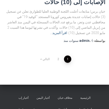
الإصابات إلى (10) حالات
خبان برس| متابعات أعلنت اللجنة الوطنية العليا للطوارئ تعلن عن تسجيل
(3) حالات إصابات جديدة بفيروس كورونا المستجد “كوفيد-19” في
محافظتي عدن وتعز، ما يرفع عدد الحالات المسجلة في اليمن منذ العاشر
من إبريل الماضي إلى (10) حالات. وأكدت في نشرتها ليومنا هذا السبت 2
مايو 2020 عن تسجيل (10)
اقرأ المزيد…
بواسطة
6 سنوات
،
admin
منذ
تصفّح
1
2
التالي
المقالات
الرئيسية
مخلاف خبان
أخبار اليمن
أخبار إب