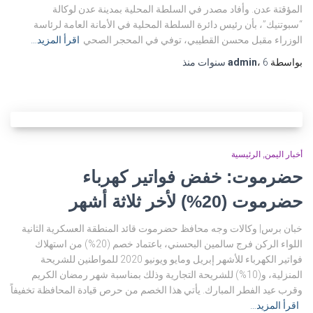
المؤقتة عدن. وأفاد مصدر في السلطة المحلية بمدينة عدن لوكالة
“سبوتنيك”، بأن رئيس دائرة السلطة المحلية في الأمانة العامة لرئاسة
الوزراء مقبل محسن القطيبي، توفي في المحجر الصحي
اقرأ المزيد…
بواسطة
6 سنوات
،
admin
منذ
أخبار اليمن
الرئيسية
حضرموت: خفض فواتير كهرباء
حضرموت (20%) لأخر ثلاثة أشهر
خبان برس| وكالات وجه محافظ حضرموت قائد المنطقة العسكرية الثانية
اللواء الركن فرج سالمين البحسني، باعتماد خصم (20%) من استهلاك
فواتير الكهرباء للأشهر إبريل ومايو ويونيو 2020 للمواطنين للشريحة
المنزلية، و(10%) للشريحة التجارية وذلك بمناسبة شهر رمضان الكريم
وقرب عيد الفطر المبارك. يأتي هذا الخصم من حرص قيادة المحافظة تخفيفاً
اقرأ المزيد…