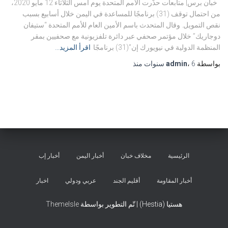
خبان برس| متابعات حذّرت الأمم المتحدة يوم أمس الثلاثاء 12 مايو 2020،
من احتمال توقف (31) برنامجًا للمساعدة في اليمن خلال أسابيع بسبب
نقص التمويل. وقال المتحدث باسم الأمين العام للأمم المتحدة “ستيفان
دوجاريك” خلال مؤتمر صحفي عبر دائرة تلفزيونية مع صحفيين بمقر
المنظمة الدولية في نيويورك إن”(31) برنامجًا
اقرأ المزيد…
بواسطة
6 سنوات
،
admin
منذ
الرئيسية
مخلاف خبان
أخبار اليمن
أخبار إب
أخبار المقاومة
أقليم الجند
عربي ودولي
اخبار
هستيا (Hestia) | تّم التطوير بواسطة
ThemeIsle