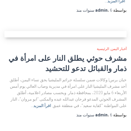
اقرأ المزيد…
بواسطة
6 سنوات
،
admin
منذ
أخبار اليمن
الرئيسية
مشرف حوثي يطلق النار على امرأة في
ذمار والقبائل تدعو للتحشيد
خبان برس| وكالات ضمن سلسلة جرائم المليشيا بحق نساء اليمن، أطلق
أحد مشرف المليشيا النار على امرأة في مديرية وصاب العالي يوم أمس
الأربعاء 6 مايو 2020، بمحافظة ذمار. وبحسب مصادر اعلامية، أطلق
المشرف الحوثي المدعو فرحان عبدالله عبده والمكنى “ابو مروان”، النار
على المواطنة “كفاية سعيد”، في منطقة عمق
اقرأ المزيد…
بواسطة
6 سنوات
،
admin
منذ