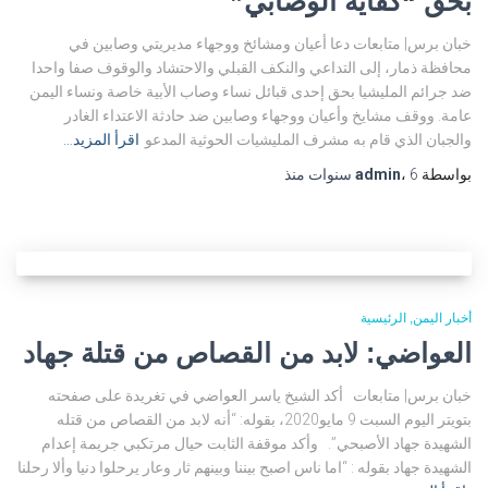
بحق “كفاية الوصابي”
خبان برس| متابعات دعا أعيان ومشائخ ووجهاء مديريتي وصابين في
محافظة ذمار، إلى التداعي والنكف القبلي والاحتشاد والوقوف صفا واحدا
ضد جرائم المليشيا بحق إحدى قبائل نساء وصاب الأبية خاصة ونساء اليمن
عامة. ووقف مشايخ وأعيان ووجهاء وصابين ضد حادثة الاعتداء الغادر
والجبان الذي قام به مشرف المليشيات الحوثية المدعو
اقرأ المزيد…
بواسطة
6 سنوات
،
admin
منذ
أخبار اليمن
الرئيسية
العواضي: لابد من القصاص من قتلة جهاد
خبان برس| متابعات أكد الشيخ ياسر العواضي في تغريدة على صفحته
بتويتر اليوم السبت 9 مايو2020، بقوله: “أنه لابد من القصاص من قتله
الشهيدة جهاد الأصبحي”. وأكد موقفة الثابت حيال مرتكبي جريمة إعدام
الشهيدة جهاد بقوله : “اما ناس اصبح بيننا وبينهم ثار وعار يرحلوا دنيا وألا رحلنا