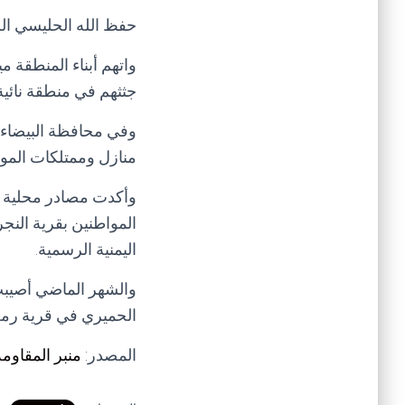
حفظ الله الحليسي الز
واتهم أبناء المنطقة
جثثهم في منطقة نائية
وفي محافظة البيضاء 
منازل وممتلكات الموا
وأكدت مصادر محلية م
المواطنين بقرية النجر
اليمنية الرسمية.
والشهر الماضي أصيب
الحميري في قرية رمضة
المصدر:
منبر المقاومة