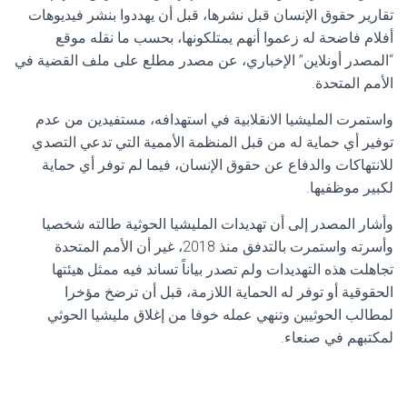
تقارير حقوق الإنسان قبل نشرها، قبل أن يهددوا بنشر فيديوهات
أفلام فاضحة له زعموا أنهم يمتلكونها، بحسب ما نقله موقع
“المصدر أونلاين” الإخباري، عن مصدر مطلع على ملف القضية في
الأمم المتحدة.
واستمرت المليشيا الانقلابية في استهدافه، مستفيدين من عدم
توفير أي حماية له من قبل المنظمة الأممية التي تدعي التصدي
للانتهاكات والدفاع عن حقوق الإنسان، فيما لم توفر أي حماية
لكبير موظفيها.
وأشار المصدر إلى أن تهديدات المليشيا الحوثية طالته شخصيا
وأسرته واستمرت بالتدفق منذ 2018، غير أن الأمم المتحدة
تجاهلت هذه التهديدات ولم تصدر بياناً تساند فيه ممثل هيئتها
الحقوقية أو توفر له الحماية اللازمة، قبل أن ترضخ مؤخرا
لمطالب الحوثيين وتنهي عمله خوفا من إغلاق مليشيا الحوثي
لمكتبهم في صنعاء.