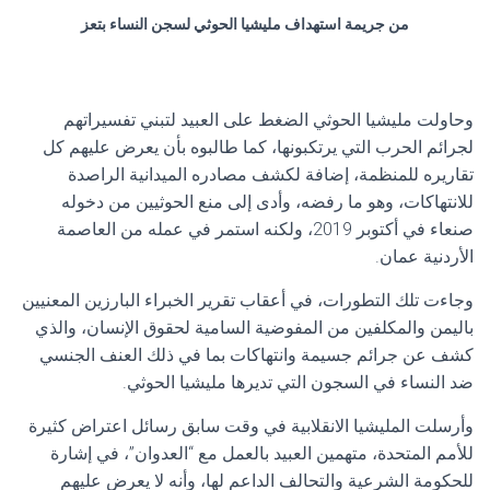
من جريمة استهداف مليشيا الحوثي لسجن النساء بتعز
وحاولت مليشيا الحوثي الضغط على العبيد لتبني تفسيراتهم
لجرائم الحرب التي يرتكبونها، كما طالبوه بأن يعرض عليهم كل
تقاريره للمنظمة، إضافة لكشف مصادره الميدانية الراصدة
للانتهاكات، وهو ما رفضه، وأدى إلى منع الحوثيين من دخوله
صنعاء في أكتوبر 2019، ولكنه استمر في عمله من العاصمة
الأردنية عمان.
وجاءت تلك التطورات، في أعقاب تقرير الخبراء البارزين المعنيين
باليمن والمكلفين من المفوضية السامية لحقوق الإنسان، والذي
كشف عن جرائم جسيمة وانتهاكات بما في ذلك العنف الجنسي
ضد النساء في السجون التي تديرها مليشيا الحوثي.
وأرسلت المليشيا الانقلابية في وقت سابق رسائل اعتراض كثيرة
للأمم المتحدة، متهمين العبيد بالعمل مع “العدوان”، في إشارة
للحكومة الشرعية والتحالف الداعم لها، وأنه لا يعرض عليهم