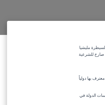
 لسيطرة مليشيا
معدنية جديدة من فئة 50 ريالاً، في تحدٍ صارخ للشرعية
عترف بها دولياً
سات الدولة في