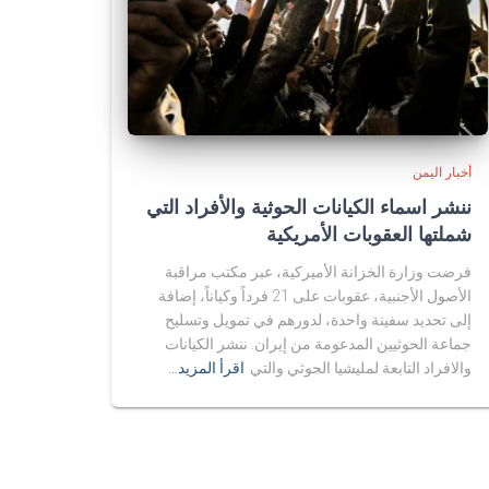
أخبار اليمن
ننشر اسماء الكيانات الحوثية والأفراد التي
شملتها العقوبات الأمريكية
فرضت وزارة الخزانة الأميركية، عبر مكتب مراقبة
الأصول الأجنبية، عقوبات على 21 فرداً وكياناً، إضافة
إلى تحديد سفينة واحدة، لدورهم في تمويل وتسليح
جماعة الحوثيين المدعومة من إيران. ننشر الكيانات
والافراد التابعة لمليشيا الحوثي والتي
اقرأ المزيد…