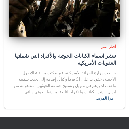
أخبار اليمن
ننشر اسماء الكيانات الحوثية والأفراد التي شملتها
العقوبات الأمريكية
فرضت وزارة الخزانة الأميركية، عبر مكتب مراقبة الأصول
الأجنبية، عقوبات على 21 فرداً وكياناً، إضافة إلى تحديد سفينة
واحدة، لدورهم في تمويل وتسليح جماعة الحوثيين المدعومة من
إيران. ننشر الكيانات والافراد التابعة لمليشيا الحوثي والتي
اقرأ المزيد…