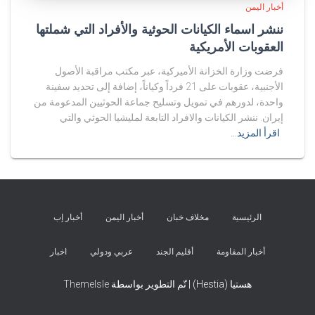
أخبار اليمن
ننشر اسماء الكيانات الحوثية والأفراد التي شملتها
العقوبات الأمريكية
فرضت وزارة الخزانة الأميركية، عبر مكتب مراقبة الأصول
الأجنبية، عقوبات على 21 فرداً وكياناً، إضافة إلى تحديد سفينة
واحدة، لدورهم في تمويل وتسليح جماعة الحوثيين المدعومة من
إيران. ننشر الكيانات والافراد التابعة لمليشيا الحوثي والتي
اقرأ المزيد…
الرئيسية
مخلاف خبان
أخبار اليمن
أخبار إب
أخبار المقاومة
أقليم الجند
عربي ودولي
اخبار
هستيا (Hestia) | تّم التطوير بواسطة
ThemeIsle