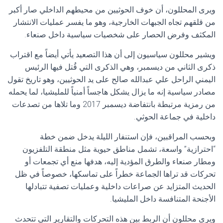
ويرى المحللون، أن خوف الحوثيين من محيطهم الداخلي صار أكبر
من قلقهم تجاه الجبهات الخارجية، وهو ما يفسر عمليات الانتشار
المكثف وفرض الحصار على شخصيات سياسية داخل صنعاء.
ويشير محللون سياسيون إلى أن هذا التصعيد يأتي أيضاً مع اقتراب
ذكرى الثاني من ديسمبر، وهي الذكرى التي قُتل فيها الرئيس
اليمني الراحل علي عبدالله صالح على يد الحوثيين، وهو تاريخ تقول
مصادر سياسية إنه ما يزال يشكل هاجساً أمنياً للمليشيا، لما يحمله
من رمزية مرتبطة بانتفاضة ديسمبر 2017 وما تلاها من تصدعات
داخلية في جماعة الحوثي.
وبحسب المراقبين، فإن استنفار الليلة يدخل ضمن خطة
“احترازية” واسعة، تشمل مناطق حيوية مثل منطقة التلفزيون
ومطار صنعاء والطرق المؤدية إليه، هدفها منع أي تجمعات أو
تحركات قد تراها الجماعة خطراً على تماسكها، خصوصاً في ظل
الحديث المتزايد عن صراعات داخلية وعمليات تصفية تتبادلها
الأجنحة المتنافسة داخل المليشيا.
ويرى محللون أن الربط بين هذه التحركات والتقارير التي تتحدث