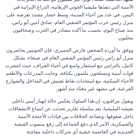
الأمنية التي تنفذها مليشيا الحوثي الإرهابية، الذراع الإيرانية في
اليمن، في عدد من أحياء المدينة، وسط حصار مشدد تفرضه على
منزل رئيس حزب المؤتمر الشعبي العام، صادق أمين أبو راس،
منذ صباح اليوم، بحسب ما أكده مصادر في الحزب وصحافيون
محليون.
ووفق ما أورده الصحفي فارس الحميري، فإن الحوثيين يحاصرون
منزل أبو راس رئيس المؤتمر الشعبي العام في صنعاء، بشكل
كامل، بالتزامن مع استنفار واسع في أحياء الجراف، حيث انتشرت
قوات أمنية ومسلحون ملثمون بكثافة، وجابت المدرعات والأطقم
الأحياء السكنية، مع استحداث نقاط تفتيش في المداخل والشوارع
الفرعية، في مشهد غير معتاد منذ أشهر.
ويقول مراقبون، إن هذا السلوك يعكس حالة انهيار أمني داخلي
تعيشه المليشيا، بعد سلسلة تقارير تحدثت عن اتساع الانشقاقات
داخل صفوفها، وتصاعد الخلافات بين قيادات الأجنحة الأمنية
والعسكرية، الأمر الذي دفع الجماعة إلى رفع منسوب القبضة
الحديدية في العاصمة خشية أي تحركات داخلية مفاجئة.