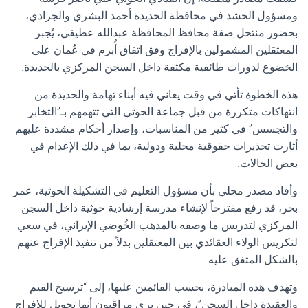
ومسؤول الحشد في محافظة الحديدة أحمد البشري والجرادي،
بحضور منتحل صفة محافظ المحافظة عبدالله عطيفي، يُجبر
المعتقلين المشمولين بالإفراج وفق اتفاق أُبرم في عُمان على
الخضوع لدورات طائفية مكثفة داخل السجن المركزي بالحديدة.
هذه الخطوة تأتي في وقت يعاني فيه أبناء تهامة والحديدة من
انتهاكات متكررة من قبل جماعة الحوثي التي تتهمهم بـ”التخابر
والتجسس” في كثير من المناسبات، وإصدار أحكام مشددة عليهم
أثارت تحذيرات حقوقية محلية ودولية، بما في ذلك الإعدام في
بعض الحالات.
وأفاد مصدر محلي بأن مسؤول التعليم في التشكيلة الحوثية، عمر
بحر، قد رفع مقترحاً لإنشاء مدرسة إرشادية حوثية داخل السجن
المركزي لتدريس ما وصفه بالمذهب الخُوضي الإيراني، في سعي
لتكريس الولاء العقائدي بين المعتقلين بدلاً من تنفيذ الإفراج عنهم
بالشكل المتفق عليه.
وتهدف هذه المبادرة، بحسب القائمين عليها، إلى “ترسيخ القيم
والعقيدة داخل السجن”، في حين يرى مراقبون أنها تحويل للإفراج