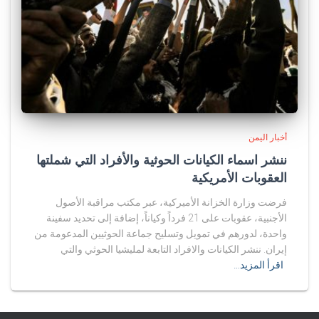
أخبار اليمن
ننشر اسماء الكيانات الحوثية والأفراد التي شملتها
العقوبات الأمريكية
فرضت وزارة الخزانة الأميركية، عبر مكتب مراقبة الأصول
الأجنبية، عقوبات على 21 فرداً وكياناً، إضافة إلى تحديد سفينة
واحدة، لدورهم في تمويل وتسليح جماعة الحوثيين المدعومة من
إيران. ننشر الكيانات والافراد التابعة لمليشيا الحوثي والتي
اقرأ المزيد…