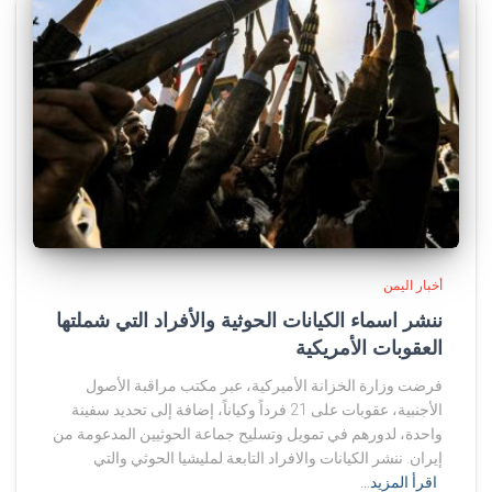
أخبار اليمن
ننشر اسماء الكيانات الحوثية والأفراد التي شملتها
العقوبات الأمريكية
فرضت وزارة الخزانة الأميركية، عبر مكتب مراقبة الأصول
الأجنبية، عقوبات على 21 فرداً وكياناً، إضافة إلى تحديد سفينة
واحدة، لدورهم في تمويل وتسليح جماعة الحوثيين المدعومة من
إيران. ننشر الكيانات والافراد التابعة لمليشيا الحوثي والتي
اقرأ المزيد…