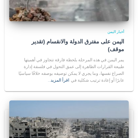
أخبار اليمن
اليمن على مفترق الدولة والانقسام (تقدير
موقف)
يمر اليمن في هذه المرحلة بلحظة فارقة تتجاوز في أهميتها
طبيعة القرارات الظاهرة إلى عمق التحول في فلسفة إدارة
الصراع نفسها، وما يجري لا يمكن توصيفه بوصفه خلافًا سياسيًا
عابرًا أو إعادة ترتيب شكلية في
اقرأ المزيد…