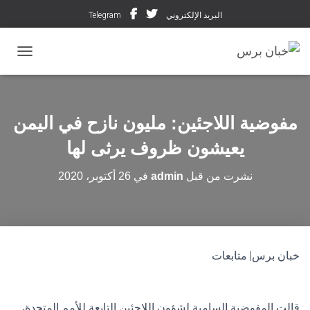
البريد الإلكتروني
Telegram
تبديل ال
مفوضية اللاجئين: مليون نازح في اليمن
يعيشون ظروف يرثى لها
نشرت من قبل
admin
في
26 أكتوبر، 2020
خبان برس| متابعات
قالت المفوضية السامية لشؤون اللاجئين التابعة للأمم المتحدة،