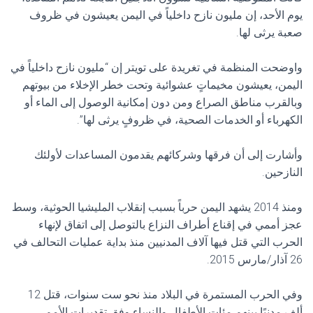
يوم الأحد، إن مليون نازح داخلياً في اليمن يعيشون في ظروف
صعبة يرثى لها.
واوضحت المنظمة في تغريدة على تويتر إن “مليون نازح داخلياً في
اليمن، يعيشون مخيماتٍ عشوائية وتحت خطر الإخلاء من بيوتهم
وبالقرب مناطق الصراع ومن دون إمكانية الوصول إلى الماء أو
الكهرباء أو الخدمات الصحية، في ظروفٍ يرثى لها”.
وأشارت إلى أن فرقها وشركائهم يقدمون المساعدات لأولئك
النازحين.
ومنذ 2014 يشهد اليمن حرباً بسبب إنقلاب المليشيا الحوثية، وسط
عجز أممي في إقناع أطراف النزاع بالتوصل إلى اتفاق لإنهاء
الحرب التي قتل فيها آلاف المدنيين منذ بداية عمليات التحالف في
26 آذار/مارس 2015.
وفي الحرب المستمرة في البلاد منذ نحو ست سنوات، قتل 12
ألف مدنيًا بينهم مئات الأطفال والنساء وفق تقديرات الأمم