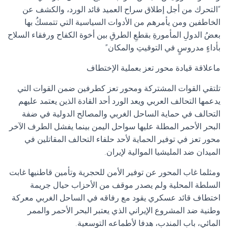
“التحرك من أجل إطلاق سراح العميد قائد الورد، والكشف عن
الخاطفين ومن يأمرهم من الأدوات السياسية التي تتمسكُ بها
بعضُ الدولِ المأمورةِ بقطعِ الطرقِ بين أخوة الكفاح ورفقاء السلاح
بأداءٍ مدروسٍ في التوقيتِ والمكان”
ماعلاقة قيادة محور تعز بعملية الإختطاف
تلتقي القوات المشتركة ومحور تعز كطرفين ضمن القوات التي
يدعمها التحالف العربي ويعد الورد أحد القادة الذين يعتمد عليهم
التحالف في حماية الساحل الغربي والمصالح الدولية في ضفة
البحر الأحمر المطلة عليها سواحل اليمن بينما يفشل الطرف الآخر
محور تعز في توفير الحماية لأحد حلفاء التحالف المقاتلين في
الميدان ضد المليشيا الموالية لإيران.
ومثلما غاب المحور عن توفير الأمن للحجرية وتأمين قاطنيها غابت
السلطة المحلية ولم يصدر موقف من الأحزاب حيال جريمة
اختطاف قائد عسكري يقود مع رفاقه في الساحل الغربي معركة
وطنية ضد المشروع الإيراني الذي يعتبر البحر الأحمر والممر
المائي، باب المندب، هدفا لأطماعه التوسعية.