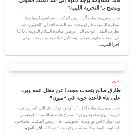
قائد المقاومة يوجه دعوة إلى عبد الملك الحوثي
وينصح بـ”التجربة الليبية”
خبان برس_متابعات أكد رئيس المكتب السياسي للمقاومة
الوطنية اليمنية، طارق محمد عبد الله صالح، أن “الحوثيين هم
الطرف اليمني الوحيد الذي يرفض مبادرة السلام الدولية”، داعيا
إلى الضغط عليهم لقبولها، وتشكيل قيادة يمنية موحدة تتولى
اقرأ المزيد…
تقارير
طارق صالح يتحدث مجددا عن مقتل عمه ويرد
على بناء قاعدة جوية في “ميون”
خبان برس_متابعات أعلن أن “وجود قوات التحالف العربي في
جزيرة ميون محدود ووجود المدرج هناك هو للإسناد اللوجستي.
في حوار خاص مع وكالة “سبوتنيك” قال رئيس المكتب السياسي
للمقاومة الوطنية اليمنية، طارق محمد عبد الله
اقرأ المزيد…