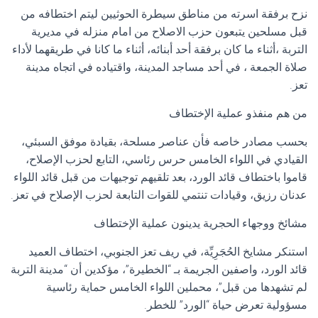
نزح برفقة اسرته من مناطق سيطرة الحوثيين ليتم اختطافه من
قبل مسلحين يتبعون حزب الاصلاح من امام منزله في مديرية
التربة ،أثناء ما كان برفقة أحد أبنائه، أثناء ما كانا في طريقهما لأداء
صلاة الجمعة ، في أحد مساجد المدينة، واقتياده في اتجاه مدينة
تعز.
من هم منفذو عملية الإختطاف
بحسب مصادر خاصه فأن عناصر مسلحة، بقيادة موفق السبئي،
القيادي في اللواء الخامس حرس رئاسي، التابع لحزب الإصلاح،
قاموا باختطاف قائد الورد، بعد تلقيهم توجيهات من قبل قائد اللواء
عدنان رزيق، وقيادات تنتمي للقوات التابعة لحزب الإصلاح في تعز.
مشائخ ووجهاء الحجرية يدينون عملية الإختطاف
استنكر مشايخ الحُجَرِيِّة، في ريف تعز الجنوبي، اختطاف العميد
قائد الورد، واصفين الجريمة بـ “الخطيرة”، مؤكدين أن “مدينة التربة
لم تشهدها من قبل”، محملين اللواء الخامس حماية رئاسية
مسؤولية تعرض حياة “الورد” للخطر.