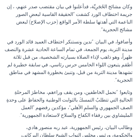
وكان مشائخ الحُجَرِيِّة، قدأعلنوا في بيان مقتضب صدر عنهم، ، إن
جريمة اختطاف الورد كشفت “الحقيقة القاسية لبعضِ الصور
الناعمة التي أهدتها سلطة الأمر الواقع (حزب الإصلاح) لبعض
مشائخ الحجرية”.
وأضافوا، في البيان: “ندين ونستنكر اختطاف العميد قائد الورد في
مدينة التربة، يوم الجمعة، في تمام الساعة الحادية عشرة والنصف
ظهراً، وهو ذاهب لإداء الصلاة بسيارته الشخصية، من قبل ثلاثة
أطقم يتبعون اللواء الخامس حرس رئاسي، في سابقة خطيرة لم
تشهدها مدينة التربة من قبل، وتنبئ بخطورة المشهد في مناطق
الحجرية”.
وتابعوا: “نحمل الخاطفين، ومن يقف وراءهم، مخاطرَ المرحلةِ
الحاليةِ التي تتطلبُ التمسكَ بالثوابت الوطنية والحفاظِ على وحدةِ
الصف الجمهوري والسلمِ الأهلي”، مؤكدين رفضهم “العمل
المليشاوي بين رفقاء الكفاح والسلاح لاستعادة الجمهورية”.
وطالب البيان، رئيس الجمهورية، عبد ربه منصور هادي،
والحكومة، ورئيس مجلس النواب الشيخ سلطان البركاني،