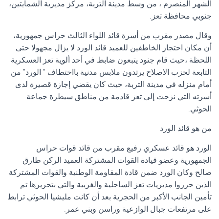
الشهر المنصرم ، من وسط مدينة التربة، مركز مديرية الشمايتين،
جنوبي محافظة تعز.
وقال مصدر مقرب من أسرة قائد اللواء الثالث حراس جمهورية،
أن مكان احتجاز الخاطفين للعميد قائد الورد لا يزال مجهولا حتى
اللحظة ،حيث قام جنود يتبعون ضابط في أحد ألوية تعز العسكرية
التابعة لحزب الاصلاح يرتدون ملابس مدنية بااختطاف ” الورد” من
أمام منزله في مدينة التربة، حيث كان يقضي إجازة قصيرة لدى
أسرته التي نزحت إلى تعز قادمة من مناطق سيطرة جماعة
الحوثي.
من هو قائد الورد
الورد هو قائد عسكري رفيع مقرب من قائد قوات حراس
الجمهورية وعضو قيادة القوات المشتركة العميد الركن طارق
صالح وكان الورد ضمن قادة المقاومة الوطنية والقوات المشتركة
الذين حرروا مديريات تعز الساحلية والغربية والتي بتحريرها تم
تأمين الجانب الأكبر من الحجرية بعد أن كانت مليشيا الحوثي ترابط
على مرتفعات جبال الوازعية وراسن وبني عمر.