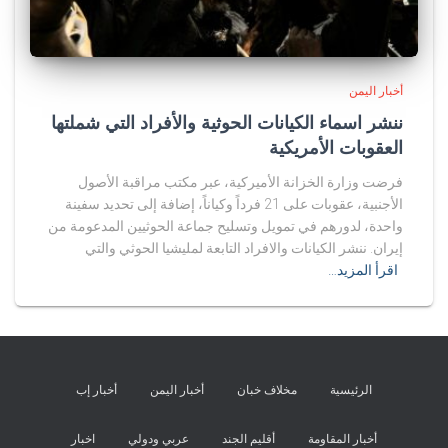
أخبار اليمن
ننشر اسماء الكيانات الحوثية والأفراد التي شملتها
العقوبات الأمريكية
فرضت وزارة الخزانة الأميركية، عبر مكتب مراقبة الأصول
الأجنبية، عقوبات على 21 فرداً وكياناً، إضافة إلى تحديد سفينة
واحدة، لدورهم في تمويل وتسليح جماعة الحوثيين المدعومة من
إيران. ننشر الكيانات والافراد التابعة لمليشيا الحوثي والتي
اقرأ المزيد…
الرئيسية
مخلاف خبان
أخبار اليمن
أخبار إب
أخبار المقاومة
أقليم الجند
عربي ودولي
اخبار