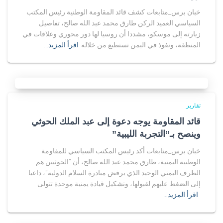
خبان برس_متابعات كشف قائد المقاومة الوطنية رئيس المكتب
السياسي العميد الركن طارق محمد عبد الله صالح، تفاصيل
زيارته إلى موسكو، مشددا أن روسيا لها دور محوري وعلاقات في
المنطقة، ونفوذ في اليمن تستطيع من خلاله
اقرأ المزيد…
تقارير
قائد المقاومة يوجه دعوة إلى عبد الملك الحوثي
وينصح بـ”التجربة الليبية”
خبان برس_متابعات أكد رئيس المكتب السياسي للمقاومة
الوطنية اليمنية، طارق محمد عبد الله صالح، أن “الحوثيين هم
الطرف اليمني الوحيد الذي يرفض مبادرة السلام الدولية”، داعيا
إلى الضغط عليهم لقبولها، وتشكيل قيادة يمنية موحدة تتولى
اقرأ المزيد…