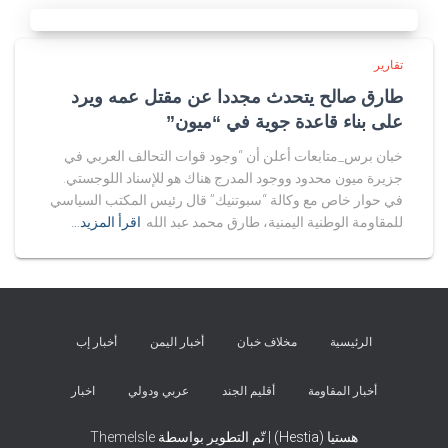
تقارير
طارق صالح يتحدث مجددا عن مقتل عمه ويرد
على بناء قاعدة جوية في “ميون”
خبان برس_متابعات أعلن أن “وجود قوات التحالف العربي في
جزيرة ميون محدود ووجود المدرج هناك هو للإسناد اللوجستي.
في حوار خاص مع وكالة “سبوتنيك” قال رئيس المكتب السياسي
للمقاومة الوطنية اليمنية، طارق محمد عبد الله
اقرأ المزيد…
الرئيسية
مخلاف خبان
أخبار اليمن
أخبار إب
أخبار المقاومة
أقليم الجند
عربي ودولي
اخبار
هستيا (Hestia) | تّم التطوير بواسطة
ThemeIsle