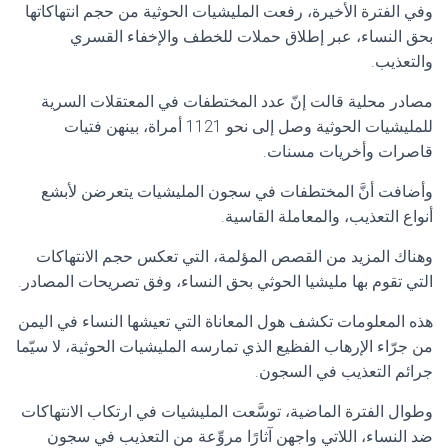
وفي الفترة الأخيرة، رفعت المليشيات الحوثية من حجم انتهاكاتها
بحق النساء، عبر إطلاق حملات للخطف والإخفاء القسري
والتعذيب.
مصادر محلية قالت إنّ عدد المختطفات في المعتقلات السرية
للمليشيات الحوثية وصل إلى نحو 1121 أمراة، بينهن فتيات
قاصرات وأخريات مسنات.
وأضافت أنَّ المختطفات في سجون المليشيات يتعرضن لأبشع
أنواع التعذيب، والمعاملة القاسية.
وهناك المزيد من القصص المؤلمة، التي تعكس حجم الانتهاكات
التي تقوم بها مليشيا الحوثي بحق النساء، وفق تصريحات المصادر.
هذه المعلومات تكشف هول المعاناة التي تعيشها النساء في اليمن
من جرّاء الإرهاب الفظيع الذي تمارسه المليشيات الحوثية، لا سيّما
جرائم التعذيب في السجون.
وطوال الفترة الماضية، توسَّعت المليشيات في ارتكاب الانتهاكات
ضد النساء، اللاتي واجهن آثارًا مروِّعة من التعذيب في سجون