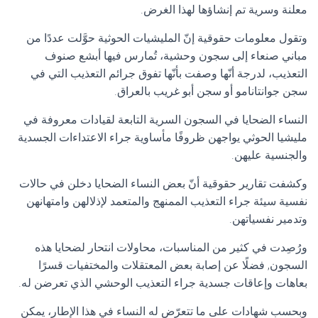
معلنة وسرية تم إنشاؤها لهذا الغرض.
وتقول معلومات حقوقية إنّ المليشيات الحوثية حوَّلت عددًا من
مباني صنعاء إلى سجون وحشية، تُمارس فيها أبشع صنوف
التعذيب، لدرجة أنّها وصفت بأنّها تفوق جرائم التعذيب التي في
سجن جوانتانامو أو سجن أبو غريب بالعراق.
النساء الضحايا في السجون السرية التابعة لقيادات معروفة في
مليشيا الحوثي يواجهن ظروفًا مأساوية جراء الاعتداءات الجسدية
والجنسية عليهن.
وكشفت تقارير حقوقية أنّ بعض النساء الضحايا دخلن في حالات
نفسية سيئة جراء التعذيب الممنهج والمتعمد لإذلالهن وامتهانهن
وتدمير نفسياتهن.
ورُصِدت في كثير من المناسبات، محاولات انتحار لضحايا هذه
السجون, فضلًا عن إصابة بعض المعتقلات والمختفيات قسرًا
بعاهات وإعاقات جسدية جراء التعذيب الوحشي الذي تعرضن له.
وبحسب شهادات على ما تتعرّض له النساء في هذا الإطار، يمكن