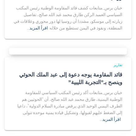
خبان برس_متابعات كشف قائد المقاومة الوطنية رئيس المكتب
السياسي العميد الركن طارق محمد عبد الله صالح، تفاصيل
زيارته إلى موسكو، مشددا أن روسيا لها دور محوري وعلاقات في
المنطقة، ونفوذ في اليمن تستطيع من خلاله
اقرأ المزيد…
تقارير
قائد المقاومة يوجه دعوة إلى عبد الملك الحوثي
وينصح بـ”التجربة الليبية”
خبان برس_متابعات أكد رئيس المكتب السياسي للمقاومة
الوطنية اليمنية، طارق محمد عبد الله صالح، أن “الحوثيين هم
الطرف اليمني الوحيد الذي يرفض مبادرة السلام الدولية”، داعيا
إلى الضغط عليهم لقبولها، وتشكيل قيادة يمنية موحدة تتولى
اقرأ المزيد…