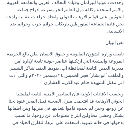
وجددت دعوتها للبرلمان وقيادة التحالف العربي والجامعة العربية
والامم المتحدة وكافة دول العالم الحر بسرعة ادراج جماعة
الحوثيين على قوائم الارهاب الدولي واتخاذ اجراءات عقابية رادعه
بحق قادة الجماعة المتورطين بارتكاب جرائم حرب وجرائم ضد
الانسانية.
نص البيان:
تابعت وزارة الشؤون القانونية و حقوق الانسان بقلق بالغ الجريمة
المروعة والبشعة التي ارتكبتها عناصر حوثية تابعة لإدارة امن
مديرية العدين التابعة لمحافظة اب، يقودها العقيد شاكر الشبيبي
والملقب “ابو بشار” فجر الخميس ٢٤ ديسمبر ٢٠٢٠م والتي أدت
الى مقتل الشهيدة ختام عبدالكريم العشاري.
وبحسب الافادات الاولية فأن العناصر الأمنية التابعة لمليشيا
الحوثي الارهابية قد اقتحمت منزل الضحية قبيل الفجر عنوة بحثا
عن زوجها وحين لم يجدوه قاموا بتعذيبها في منزلها وبين اطفالها
بشكل وحشي محاولين انتزاع معلومات عن زوجها، ما تسبب
بدخولها في حالة غيبوبة، اسعفت على اثرها، لتفارق الحياة في