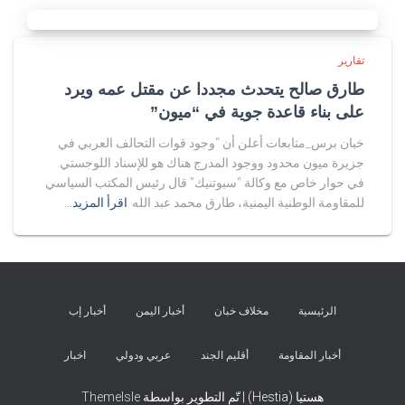
تقارير
طارق صالح يتحدث مجددا عن مقتل عمه ويرد
على بناء قاعدة جوية في “ميون”
خبان برس_متابعات أعلن أن “وجود قوات التحالف العربي في
جزيرة ميون محدود ووجود المدرج هناك هو للإسناد اللوجستي.
في حوار خاص مع وكالة “سبوتنيك” قال رئيس المكتب السياسي
للمقاومة الوطنية اليمنية، طارق محمد عبد الله
اقرأ المزيد…
الرئيسية
مخلاف خبان
أخبار اليمن
أخبار إب
أخبار المقاومة
أقليم الجند
عربي ودولي
اخبار
هستيا (Hestia) | تّم التطوير بواسطة
ThemeIsle