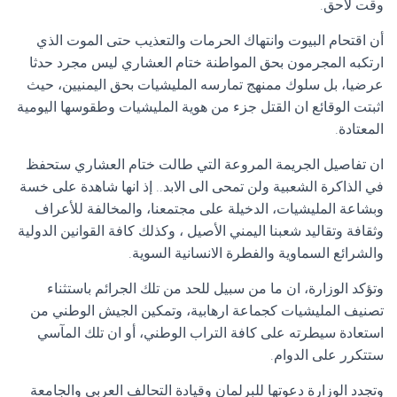
وقت لاحق.
أن اقتحام البيوت وانتهاك الحرمات والتعذيب حتى الموت الذي
ارتكبه المجرمون بحق المواطنة ختام العشاري ليس مجرد حدثا
عرضيا، بل سلوك ممنهج تمارسه المليشيات بحق اليمنيين، حيث
اثبتت الوقائع ان القتل جزء من هوية المليشيات وطقوسها اليومية
المعتادة.
ان تفاصيل الجريمة المروعة التي طالت ختام العشاري ستحفظ
في الذاكرة الشعبية ولن تمحى الى الابد.. إذ انها شاهدة على خسة
وبشاعة المليشيات، الدخيلة على مجتمعنا، والمخالفة للأعراف
وثقافة وتقاليد شعبنا اليمني الأصيل ، وكذلك كافة القوانين الدولية
والشرائع السماوية والفطرة الانسانية السوية.
وتؤكد الوزارة، ان ما من سبيل للحد من تلك الجرائم باستثناء
تصنيف المليشيات كجماعة ارهابية، وتمكين الجيش الوطني من
استعادة سيطرته على كافة التراب الوطني، أو ان تلك المآسي
ستتكرر على الدوام.
وتجدد الوزارة دعوتها للبرلمان وقيادة التحالف العربي والجامعة