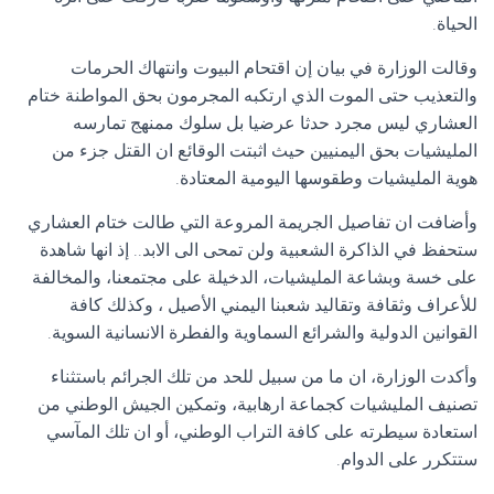
الحياة.
وقالت الوزارة في بيان إن اقتحام البيوت وانتهاك الحرمات
والتعذيب حتى الموت الذي ارتكبه المجرمون بحق المواطنة ختام
العشاري ليس مجرد حدثا عرضيا بل سلوك ممنهج تمارسه
المليشيات بحق اليمنيين حيث اثبتت الوقائع ان القتل جزء من
هوية المليشيات وطقوسها اليومية المعتادة.
وأضافت ان تفاصيل الجريمة المروعة التي طالت ختام العشاري
ستحفظ في الذاكرة الشعبية ولن تمحى الى الابد.. إذ انها شاهدة
على خسة وبشاعة المليشيات، الدخيلة على مجتمعنا، والمخالفة
للأعراف وثقافة وتقاليد شعبنا اليمني الأصيل ، وكذلك كافة
القوانين الدولية والشرائع السماوية والفطرة الانسانية السوية.
وأكدت الوزارة، ان ما من سبيل للحد من تلك الجرائم باستثناء
تصنيف المليشيات كجماعة ارهابية، وتمكين الجيش الوطني من
استعادة سيطرته على كافة التراب الوطني، أو ان تلك المآسي
ستتكرر على الدوام.