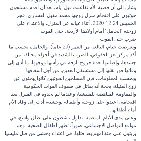
يشار، إلى أن قضية الأم تفاعلت قبل أيام، بعد أن أقدم مسلحون
حوثيون على اقتحام منزل زوجها محمد مقبل العشاري، فجر
الخميس 24-12-2020، أثناء غيابه عن المنزل، والاعتداء على
زوجته “الحامل” أمام أولادها الأربعة، حتى الموت.
ضرب حتى الموت
وتعرضت ختام، البالغة من العمر (29 عاماً)، والحامل، بحسب ما
أكد مركز تعز الحقوقي، للضرب الشديد في أجزاء مختلفة من
جسدها، وإصابتها بعدة جروح نازفة في رأسها ووجهها، ما أدى إلى
وفاتها فور نقلها إلى مستشفى العدين، من أجل إسعافها.
وبحسب المعلومات، فإن المسلحين الحوثيين كانوا يبحثون عن
زوج القتيلة، بحجة أنه يقاتل في صفوف القوات الحكومية
والمقاومة المناهضة للمليشيا، وعندما لم يجدوه في المنزل بعد
اقتحامه، اعتدوا على زوجته وأطفاله بوحشية، أدت إلى وفاة الأم
أمام أطفالها.
وعلى مدى الأيام الماضية، تداول ناشطون على نطاق واسع، في
مواقع التواصل الاجتماعي، صوراً، تظهر أطفال الضحية، وهم
يربتون على جثة أمهم بعد قتلها، في اعتداء وحشي من قبل مليشيا