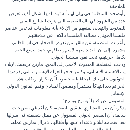
للملاحقة.
وأوضحت المنظمة في بيان لها، أنه ثبت لديها بشكل أكيد، تعرض
عدد من الشهود في تلك القضية، التي هزت الشارع اليمني،
للضغوط والتهديد، لمنعهم من الإدلاء بأية معلومات قد تدين عناصر
مليشيا الحوثي، مطالبة المليشيا بالكف عن ملاحقتهم.
وأعربت المنظمة، عن قلقها من تعرض الضحايا في إب للظلم،
مشيرة، إلى أن العديد منهم لا يتم إنصافهم، حيث يتمتع الجناة
بكامل حريتهم، تحت نفوذ مليشيا الحوثي.
ودعت المنظمة، المبعوث الأممي إلى اليمن، مارتن غريفيث، لإيلاء
إب الاهتمام الإنساني، وكسر حاجز العزلة الإنسانية، التي يفرضها
الحوثيون على تلك المحافظة، خصوصاً أن تكرار ارتكاب هذه
الجرائم يعد انتهاكاً مستمراً ومقصوداً لمبادئ وقيم القانون الدولي
الإنساني.
المسؤول عن قتلها “يسرح ويمرح”
يذكر، أن نبيل العشاري، شقيق الضحية، كان أكد في تصريحات
سابقة، أن العنصر الحوثي المسؤول عن مقتل شقيقته في منزلها
بعد اقتحامه ليلاً والاعتداء عليها وأطفالها، لا يزال يمارس عمله،
بينما تم إلقاء القبض على والد المغدور بها والتحقيق معه.