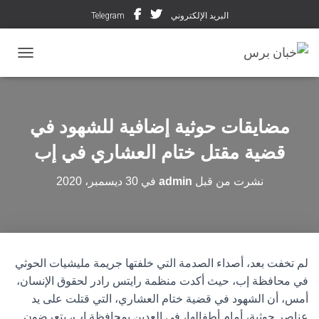
البريد الإلكتروني
Telegram
تبديل ال
مضايقات حوثية إضافية للشهود في
قضية مقتل ختام العشاري في إب
نشرت من قبل
admin
في
30 ديسمبر، 2020
لم تخفت بعد، أصداء الصدمة التي خلفتها جريمة مليشيات الحوثي
في محافظة إب، حيث أكدت منظمة رايتس رادر لحقوق الإنسان،
أمس، أن الشهود في قضية ختام العشاري، التي قتلت على يد
عناصر حوثية، أمام أطفالها، في العدين بمحافظة إب، يتعرضون