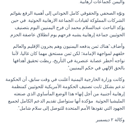
واليمن كجماعات ارهابية.
ونوّه الصحفي والحقوقي كامل الخوداني إلى أهمية ‏الرفع بقوائم
الشركات المملوكة لقيادات الجماعة الارهابية الحوثية. في حين
يؤكد الباحث عبدالسلام محمد أن ‏فرح اليمنيين اليوم بتصنيف
الحوثيين جماعة إرهابية يشبه فرحهم يوم انطلاق عاصفة الحزم.
وأضاف:”هناك ثمن يدفعه اليمنيون وهم يجرون الإقليم والعالم
خلفهم لمواجهة الإمامة؛ لكن ثمن مستحق مهما كان غاليا، لأننا
نواجه أخطر عصابة عنصرية في التأريخ، ربطت تحقيق أهدافها
بالحق الإلهي في حكم اليمنيين”.
وكانت وزارة الخارجية اليمنية أعلنت في وقت سابق، أن الحكومة
تدعم بشكل ثابت تصنيف الحكومة الأمريكية للحوثيين كمنظمة
إرهابية أجنبية من أجل إنهاء هذا الوضع المأساوي الذي صنعته
المليشيا الحوثية. مؤكدة أنها ستواصل تقديم الدعم الكامل لجميع
الجهود التي تقودها الأمم المتحدة للتوصل إلى سلام شامل”.
وكالة ٢ ديسمبر