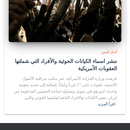
أخبار اليمن
ننشر اسماء الكيانات الحوثية والأفراد التي شملتها
العقوبات الأمريكية
فرضت وزارة الخزانة الأميركية، عبر مكتب مراقبة الأصول
الأجنبية، عقوبات على 21 فرداً وكياناً، إضافة إلى تحديد سفينة
واحدة، لدورهم في تمويل وتسليح جماعة الحوثيين المدعومة من
إيران. ننشر الكيانات والافراد التابعة لمليشيا الحوثي والتي
اقرأ المزيد…