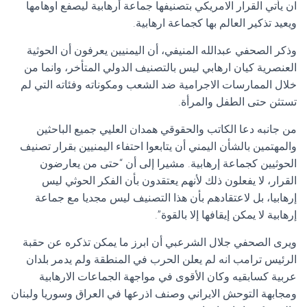
ان يأتي القرار الامريكي بتصنيفها جماعة أرهابية ليصفع اوهامها
ويعيد تذكير العالم بها كجماعة ارهابية.
وذكر الصحفي عبدالله المنيفي، ‏أن اليمنيين يعرفون أن الحوثية
العنصرية كيان ارهابي ليس بالتصنيف الدولي المتأخر، وانما من
خلال الممارسات الاجرامية ضد الشعب ومكوناته وفئاته التي لم
تستثن حتى الطفل والمرأة.
من جانبه دعا الكاتب والحقوقي همدان العليي جميع الباحثين
والمهتمين بالشأن اليمني أن يتابعوا احتفاء اليمنيين بقرار تصنيف
الحوثيين كجماعة إرهابية. مشيرا إلى أن “حتى من يعارضون
القرار، لا يفعلون ذلك لأنهم يعتقدون بأن الفكر الحوثي ليس
إرهابيا، بل لاعتقادهم بأن هذا التصنيف ليس مجديا مع جماعة
إرهابية لا يمكن إيقافها إلا بالقوة”.‎
ويرى الصحفي جلال الشرعبي أن ابرز ما يمكن تذكره عن حقبة
الرئيس ترامب انه لم يعلن الحرب في المنطقة ولم يدمر بلدان
عربية كسابقيه وكان الأقوى في مواجهة الجماعات الارهابية
ومجابهة التوحش الايراني وصنف اذرعها في العراق وسوريا ولبنان