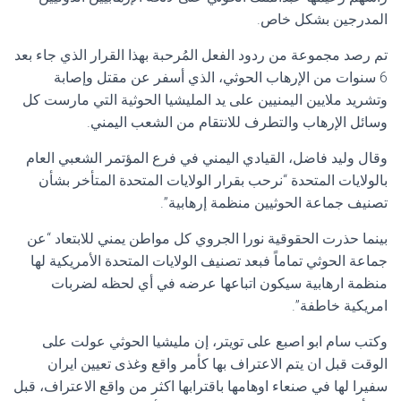
المدرجين بشكل خاص.
تم رصد مجموعة من ردود الفعل المُرحبة بهذا القرار الذي جاء بعد
6 سنوات من الإرهاب الحوثي، الذي أسفر عن مقتل وإصابة
وتشريد ملايين اليمنيين على يد المليشيا الحوثية التي مارست كل
وسائل الإرهاب والتطرف للانتقام من الشعب اليمني.
وقال وليد فاضل، القيادي اليمني في فرع المؤتمر الشعبي العام
بالولايات المتحدة “نرحب بقرار الولايات المتحدة المتأخر بشأن
تصنيف جماعة الحوثيين منظمة إرهابية”.
بينما حذرت الحقوقية نورا الجروي كل مواطن يمني للابتعاد “عن
جماعة الحوثي تماماً فبعد تصنيف الولايات المتحدة الأمريكية لها
منظمة ارهابية سيكون اتباعها عرضه في أي لحظه لضربات
امريكية خاطفة”.
وكتب سام ابو اصبع على تويتر، إن مليشيا الحوثي عولت على
الوقت قبل ان يتم الاعتراف بها كأمر واقع وغذى تعيين ايران
سفيرا لها في صنعاء اوهامها باقترابها اكثر من واقع الاعتراف، قبل