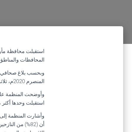
استقبلت محافظة مأرب،
المحافظات والمناطق ا
وبحسب بلاغ صحافي صا
المنصرم 2020م، ثلاثة وسبعون ألف نازح.
وأوضحت المنظمة على 
استقبلت وحدها أكثر من 73.000 نازحاً جديداً في عا