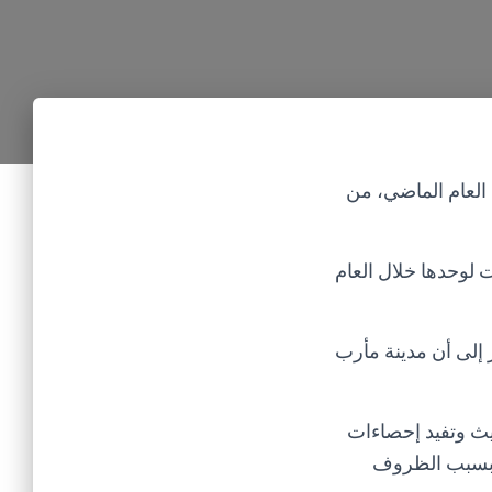
 العام الماضي، من
لوحدها خلال العام
إلى أن مدينة مأرب
يمني وفق تقديراته، حيث وتفيد إحصاءات
من النازحين نزحوا بسبب القتال، و (13%) بسبب الكوارث الطبيعية، و(%5) بسبب الظروف