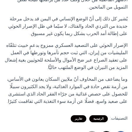
التمويل من المانحين.
يُشير كل ذلك إلى أنّ الوضع الإنساني في اليمن قد يدخل مرحلة
جديدة من التردي الحاد والفتاك، لا سيّما في ظل الإصرار الحوثي
على إطالة أمد الحرب بشكل ربما يكون غير مسبوق.
الإصرار الحوثي على التصعيد العسكري ممزوج بدعمٍ خبيث تتلقّاه
المليشيات من إيران، التي ثبت حجم تآمرها وتورطها في العمل
على تعقيد الصراع عبر ضخ الأموال والأسلحة للحوثيين بغية إشعال
المزيد من النيران في الوضع الملتهب حاليًّا.
وما يضاعف من المخاوف أنّ ملايين السكان يعانون في الأساس،
من أزمة نقص حادة في الموارد الغذائية، ولا يجد الكثيرون سبيلًا
للحصول على حصص غذائية من جرّاء الفقر الحاد الذي استشرى
على صعيد واسع، فضلًا عن أزمة سوء التغذية التي تفاقمت كثيرًا.
التصنيفات:
الرئيسية
تقارير