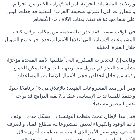
وارتكبت المليشيات الحوثية الموالية لإيران، الكثير من الجرائم
والتجاوزات التي اعتبرتها صحيفة “العرب” اللندنية قد جعلت اليمن
على شفا مجاعة قد تفتك بمئات الآلاف من الأشخاص.
في الوقت نفسه، فقد حذرت الصحيفة من إمكانية توقف كافة
المشروعات الإنسانية التي تنفذها الأمم المتحدة، جراء شح التمويل
خلال الفترة المقبلة.
وقالت إنّ التحذيرات المتكررة التي أطلقتها الأمم المتحدة مؤخرًا،
بشأن سد العجز في تمويل مشاريعها، باتت واقعًا يمكن للجميع
رؤيته من خلال انخفاض حجم الأعمال الإنسانية والمساعدات.
ومن أبرز هذه المشروعات المُهددة بالإغلاق هي 15 برنامجًا حيويًا
وخدميًا للمساعدات الإنسانية، علمًا بأنّ بقية البرامج قد تواجه
نفس المصير مستقبلًا.
ففي هذا الإطار، تبحث منظمة اليونيسف – بشكل جدي – وقف
دعم الوقود والكهرباء لبعض المشروعات، بقطاع المياه والصرف
الصحي، وهو نفس الأمر الذي قامت به منظمات أخرى خلال
الأشهر الماضية من خلال وقف عدد من برامجها نتيجة نقص