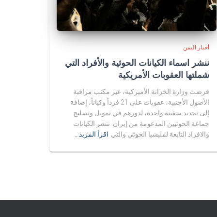
أخبار اليمن
ننشر اسماء الكيانات الحوثية والأفراد التي
شملتها العقوبات الأمريكية
فرضت وزارة الخزانة الأميركية، عبر مكتب مراقبة
الأصول الأجنبية، عقوبات على 21 فرداً وكياناً، إضافة
إلى تحديد سفينة واحدة، لدورهم في تمويل وتسليح
جماعة الحوثيين المدعومة من إيران. ننشر الكيانات
والافراد التابعة لمليشيا الحوثي والتي
اقرأ المزيد…