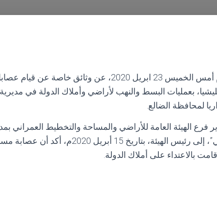
كشفت وكالة خبر يوم أمس الخميس 23 ابريل 2020، عن وثائق خاص
يشيا، بعمليات البسط والنهب لأراضي وأملاك الدولة في مديري
اريا لمحافظة الضالع.
فرع الهيئة العامة للأراضي والمساحة والتخطيط العمراني بمد
“محسن عبده المحقني”، إلى رئيس الهيئة، بتاريخ 15 أب
امت بالاعتداء على أملاك الدولة.