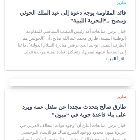
تقارير
قائد المقاومة يوجه دعوة إلى عبد الملك الحوثي
وينصح بـ”التجربة الليبية”
خبان برس_متابعات أكد رئيس المكتب السياسي للمقاومة
الوطنية اليمنية، طارق محمد عبد الله صالح، أن “الحوثيين هم
الطرف اليمني الوحيد الذي يرفض مبادرة السلام الدولية”، داعيا
إلى الضغط عليهم لقبولها، وتشكيل قيادة يمنية موحدة تتولى
اقرأ المزيد…
تقارير
طارق صالح يتحدث مجددا عن مقتل عمه ويرد
على بناء قاعدة جوية في “ميون”
خبان برس_متابعات أعلن أن “وجود قوات التحالف العربي في
جزيرة ميون محدود ووجود المدرج هناك هو للإسناد اللوجستي.
في حوار خاص مع وكالة “سبوتنيك” قال رئيس المكتب السياسي