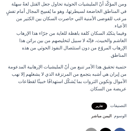
ومن المؤكّد أنّ المليشيات الحوثية تحاول جعل القتل لغةً سهلة
في المناطق الخاضعة لسيطرتها، وهو ما يُفسِح المجال أمام تفشٍ
مرعب للفوضى الأمنية التي حاصرت السكان بين الكثير من
الأعباء.
وفيما يتكبّد السكان كلفة باهظة للغاية من جرّاء هذا الإرهاب
الغاشم والخبيث، فإنّه لا سبيل لتخليصهم من بين براثن هذا
الإرهاب المروّع من دون استئصال النفوذ الحوثي من هذه
المناطق.
حتمية تحقيق هذا الأمر تنبع من أنّ المليشيات الإرهابية المدعومة
من إيران هي أشبه بتجمع من المرتزقة الذي لا يشغلهم إلا نهب
الأموال وتكوين الثروات بما يُشكّل استهدافًا خبيثًا لقطاعات
عريضة من السكان.
التصنيفات:
تقارير
الوسوم:
اليمن مباشر