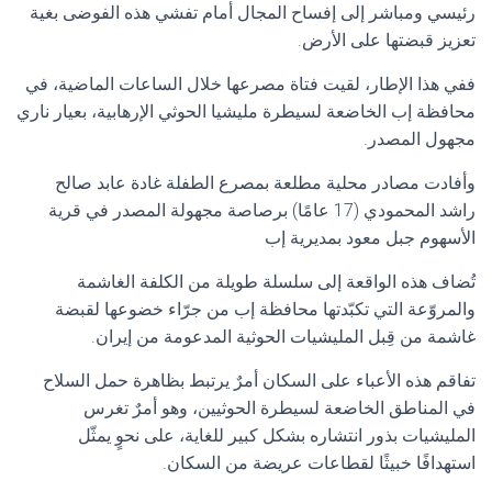
رئيسي ومباشر إلى إفساح المجال أمام تفشي هذه الفوضى بغية
تعزيز قبضتها على الأرض.
ففي هذا الإطار، لقيت فتاة مصرعها خلال الساعات الماضية، في
محافظة إب الخاضعة لسيطرة مليشيا الحوثي الإرهابية، بعيار ناري
مجهول المصدر.
وأفادت مصادر محلية مطلعة بمصرع الطفلة غادة عابد صالح
راشد المحمودي (17 عامًا) برصاصة مجهولة المصدر في قرية
الأسهوم جبل معود بمديرية إب
تُضاف هذه الواقعة إلى سلسلة طويلة من الكلفة الغاشمة
والمروّعة التي تكبّدتها محافظة إب من جرّاء خضوعها لقبضة
غاشمة من قِبل المليشيات الحوثية المدعومة من إيران.
تفاقم هذه الأعباء على السكان أمرٌ يرتبط بظاهرة حمل السلاح
في المناطق الخاضعة لسيطرة الحوثيين، وهو أمرٌ تغرس
المليشيات بذور انتشاره بشكل كبير للغاية، على نحوٍ يمثّل
استهدافًا خبيثًا لقطاعات عريضة من السكان.