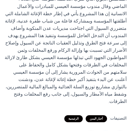
الماضي.وقال مندوب مؤسسة العيسي للمبادرات والأعمال
الانسانية إن هذا المشروع يأتي في إطار خطة الإغاثة الشاملة التي
أطلقتها المؤسسة وبمشاركة فاعلة من شباب طفرة عدنية، لإغاثة
متضرري السيول التي اجتاحت مديريات عدن المنكوبة.وأضاف
المندوب أن التدخل العاجل للمؤسسة وتنفيذ هذا المشروع يهدف
إلى سرعة فتح الطرق وتذليل العقبات الناتجة عن السيول وإصلاح
الأضرار التي تسببت بها وإزالة الركام ورفع المخلفات.وثمن
المواطنون الجهود التي تبذلها مؤسسة العيسي بشكل طارئ لازالة
المخلفات في الطرقات وفتحها بشكل كامل والحفاظ على
سلامتهم من الحوادث المرورية.يشار إلى أن مؤسسة العيسي
أعلنت عن البدء بتنفيذ أكبر خطة إغاثة لإغاثة عدن، ودشنت
بالتوازي مشاريع توزيع السلة الغذائية والمبالغ المالية للمتضررين،
وشفط مياه الأمطار والسيول، إلى جانب رفع المخلفات وفتح
الطرقات.
التصنيفات:
أخبار اليمن
الرئيسية