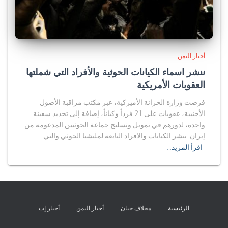
أخبار اليمن
ننشر اسماء الكيانات الحوثية والأفراد التي شملتها
العقوبات الأمريكية
فرضت وزارة الخزانة الأميركية، عبر مكتب مراقبة الأصول
الأجنبية، عقوبات على 21 فرداً وكياناً، إضافة إلى تحديد سفينة
واحدة، لدورهم في تمويل وتسليح جماعة الحوثيين المدعومة من
إيران. ننشر الكيانات والافراد التابعة لمليشيا الحوثي والتي
اقرأ المزيد…
الرئيسية
مخلاف خبان
أخبار اليمن
أخبار إب