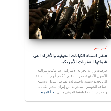
أخبار اليمن
ننشر اسماء الكيانات الحوثية والأفراد التي
شملتها العقوبات الأمريكية
فرضت وزارة الخزانة الأميركية، عبر مكتب مراقبة
الأصول الأجنبية، عقوبات على 21 فرداً وكياناً، إضافة
إلى تحديد سفينة واحدة، لدورهم في تمويل وتسليح
جماعة الحوثيين المدعومة من إيران. ننشر الكيانات
والافراد التابعة لمليشيا الحوثي والتي
اقرأ المزيد…