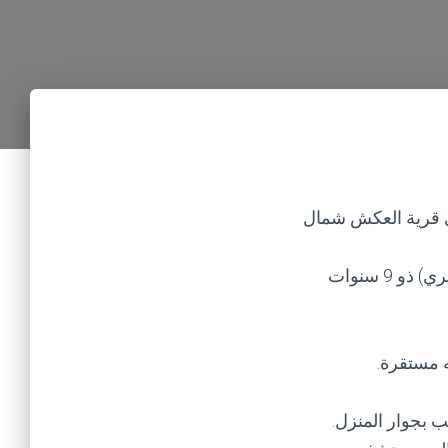
 في قرية العكش شمال
وقال مصدر طبي في مستشفى الخوخة، إنهم استقبلوا الطفل سليم (علي محمد خظيري) ذو 9 سنوات
ه مستقرة.
ب بجوار المنزل.