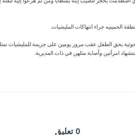
اري اصطدمت بحجر لتصيب إبنه بشظايا ومن ثم هرعوا إليه لنقل
نطقة الحمينيه جراء انتهاكات المليشيات.
لحوثية بحق الطفل عقب مرور يومين على جريمة للمليشيات تمثل
شهاد امرأتين وأصابة مثلهن في ذات المديرية.
0 تعليق