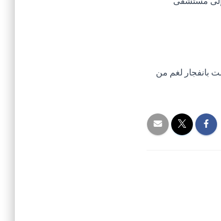
ه إلى مستشفى
ت بانفجار لغم من