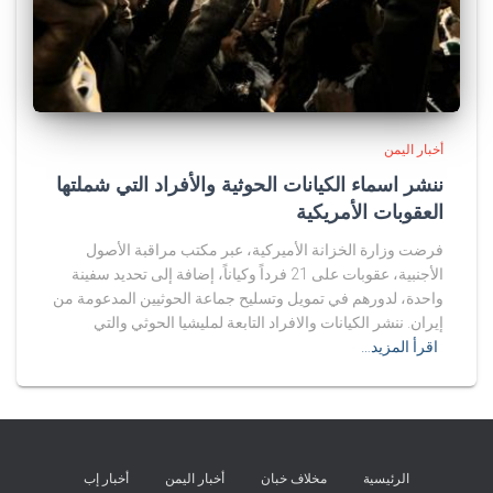
أخبار اليمن
ننشر اسماء الكيانات الحوثية والأفراد التي شملتها
العقوبات الأمريكية
فرضت وزارة الخزانة الأميركية، عبر مكتب مراقبة الأصول
الأجنبية، عقوبات على 21 فرداً وكياناً، إضافة إلى تحديد سفينة
واحدة، لدورهم في تمويل وتسليح جماعة الحوثيين المدعومة من
إيران. ننشر الكيانات والافراد التابعة لمليشيا الحوثي والتي
اقرأ المزيد…
الرئيسية
مخلاف خبان
أخبار اليمن
أخبار إب