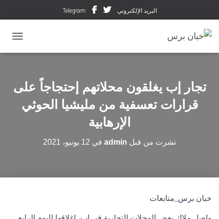
البريد الإلكتروني
Telegram
تبديل ال
تجار إب يغلقون محلاتهم إحتجاجاً على
قرارات تعسفية من مليشيا الحوثي
الإرهابية
نشرت من قبل
admin
في
12 يونيو، 2021
خبان برس_متابعات
واصل ملاك بعض المحلات التجارية في إب، إغلاقها لليوم الرابع