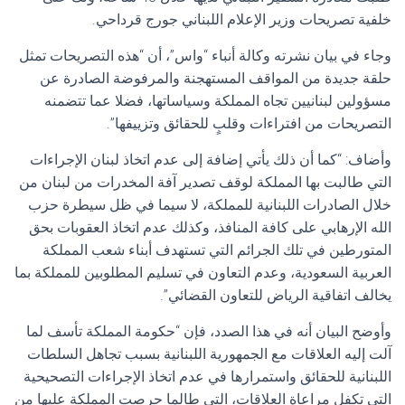
خلفية تصريحات وزير الإعلام اللبناني جورج قرداحي.
وجاء في بيان نشرته وكالة أنباء “واس”، أن “هذه التصريحات تمثل
حلقة جديدة من المواقف المستهجنة والمرفوضة الصادرة عن
مسؤولين لبنانيين تجاه المملكة وسياساتها، فضلا عما تتضمنه
التصريحات من افتراءات وقلبٍ للحقائق وتزييفها”.
وأضاف: “كما أن ذلك يأتي إضافة إلى عدم اتخاذ لبنان الإجراءات
التي طالبت بها المملكة لوقف تصدير آفة المخدرات من لبنان من
خلال الصادرات اللبنانية للمملكة، لا سيما في ظل سيطرة حزب
الله الإرهابي على كافة المنافذ، وكذلك عدم اتخاذ العقوبات بحق
المتورطين في تلك الجرائم التي تستهدف أبناء شعب المملكة
العربية السعودية، وعدم التعاون في تسليم المطلوبين للمملكة بما
يخالف اتفاقية الرياض للتعاون القضائي”.
وأوضح البيان أنه في هذا الصدد، فإن “حكومة المملكة تأسف لما
آلت إليه العلاقات مع الجمهورية اللبنانية بسبب تجاهل السلطات
اللبنانية للحقائق واستمرارها في عدم اتخاذ الإجراءات التصحيحية
التي تكفل مراعاة العلاقات، التي طالما حرصت المملكة عليها من