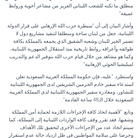
منطلق ما تكنه للشعب اللبناني العزيز من مشاعر أخوية وروابط
عميقة”.
وأشار البيان إلى أن “سيطرة حزب الله الإرهابي على قرار الدولة
اللبنانية، جعل من لبنان ساحة ومنطلقا لتنفيذ مشاريع دول لا
تضمر الخير للبنان وشعبه الشقيق الذي يجمعه بالمملكة بكافة
طوائفه وأعراقه روابط تاريخية منذ استقلال الجمهورية اللبنانية،
وكما هو مشاهد من خلال قيام حزب الله بتوفير الدعم والتدريب
لميليشيا الحوثي الإرهابية”.
واستطرد: “عليه، فإن حكومة المملكة العربية السعودية تعلن
استدعاء سفير خادم الحرمين الشريفين لدى الجمهورية اللبنانية
للتشاور، ومغادرة سفير الجمهورية اللبنانية لدى المملكة العربية
السعودية خلال الـ48 ساعة القادمة”.
وتابع: “لأهمية اتخاذ كافة الإجراءات اللازمة لحماية أمن المملكة
وشعبها، فقد تقرر وقف كافة الواردات اللبنانية إلى المملكة، كما
سيتم اتخاذ عدد من الإجراءات الأخرى لتحقيق تلك الأهداف.
وحرصا على سلامة المواطنين في ظل ازدياد حالة عدم استقرار