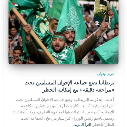
عربي ودولي
بريطانيا تضع جماعة الإخوان المسلمين تحت
«مراجعة دقيقة» مع إمكانية الحظر
أعلنت الحكومة البريطانية وضع جماعة الإخوان المسلمين تحت
“مراجعة دقيقة”، مع إمكانية حظرها بموجب قوانين مكافحة
الإرهاب، كجزء من استراتيجيتها لمواجهة التطرف. ووفقاً لمتحدث
رسمي باسم رئيس الوزراء كير ستارمر، فإن الجماعة “تحت
النظر” للحظر
اقرأ المزيد…