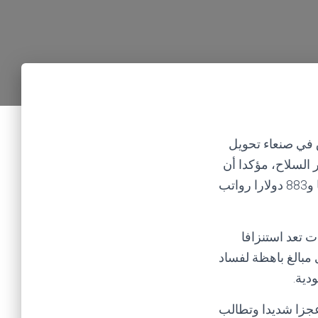
 في صنعاء تحويل
السلاح، مؤكدا أن
السفارتين تستنزفان سنويا أكثر من 734 ألف دولار كنفقات تشغيلية ومليون و589 ألفا و883 دولارا رواتب
ت تعد استنزافا
 مبالغ باهظة لفساد
دية.
 عجزا شديدا وتطالب