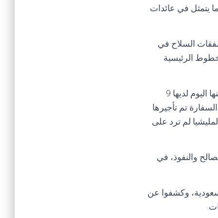
ما يتمثل في عائدات
صفقات السلاح في
لخطوط الرئيسية
وأوضح أن سفارة اليمن في دمشق كانت تملك قبل سيطرة المليشيا عليها سيارتين لكنها اليوم لديها 9
سفارة تم تأجيرها
 ولبنان في الشهر الواحد نحو 150 مرة، لكن المليشيا لم ترد على
صالح والنفوذ، في
سعودية، وكشفوا عن
ت.