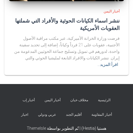
أخبار اليمن
ننشر اسماء الكيانات الحوثية والأفراد التي شملتها
العقوبات الأمريكية
فرضت وزارة الخزانة الأميركية، عبر مكتب مراقبة الأصول
الأجنبية، عقوبات على 21 فرداً وكياناً، إضافة إلى تحديد سفينة
واحدة، لدورهم في تمويل وتسليح جماعة الحوثيين المدعومة من
إيران. ننشر الكيانات والافراد التابعة لمليشيا الحوثي والتي
اقرأ المزيد…
الرئيسية
مخلاف خبان
أخبار اليمن
أخبار إب
أخبار المقاومة
أقليم الجند
عربي ودولي
اخبار
هستيا (Hestia) | تّم التطوير بواسطة
ThemeIsle