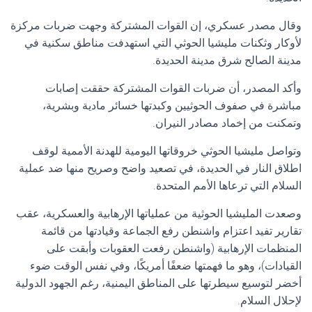
وقال مصدر عسكري، إن القوات المشتركة وجهت ضربات مركزة
لأوكار وثكنات مليشيا الحوثي التي استهدفت مناطق سكنية في
مدينة الصالح شرق مدينة الحديدة.
وأكد المصدر، أن ضربات القوات المشتركة حققت إصابات
مباشرة في صفوف الحوثيين وكبدتها خسائر مادية وبشرية،
وتمكنت من إخماد مصادر النيران.
وتواصل مليشيا الحوثي خروقاتها اليومية للهدنة الأممية لوقف
اطلاق النار في الحديدة، في تصعيد واضح وصريح منها ضد عملية
السلام التي ترعاها الأمم المتحدة.
وصعدت المليشيا الحوثية من عملياتها الإرهابية والعسكرية، عقب
تقارير تفيد اعتزام واشنطن رفع الجماعة وقيادتها من قائمة
المنظمات الإرهابية (واشنطن رفعت العقوبات وأبقت على
القيادات)، وهو ما فهمتها ضعفًا أمريكًا، وفي نفس الوقت ضوء
أخضر لتوسيع سيطرتها على المناطق اليمنية، رغم الجهود الدولية
لإحلال السلام.