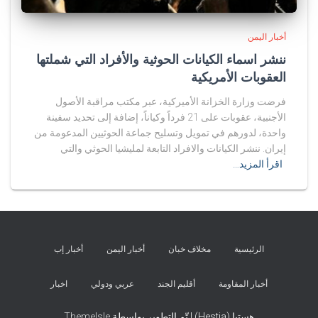
أخبار اليمن
ننشر اسماء الكيانات الحوثية والأفراد التي شملتها
العقوبات الأمريكية
فرضت وزارة الخزانة الأميركية، عبر مكتب مراقبة الأصول
الأجنبية، عقوبات على 21 فرداً وكياناً، إضافة إلى تحديد سفينة
واحدة، لدورهم في تمويل وتسليح جماعة الحوثيين المدعومة من
إيران. ننشر الكيانات والافراد التابعة لمليشيا الحوثي والتي
اقرأ المزيد…
الرئيسية
مخلاف خبان
أخبار اليمن
أخبار إب
أخبار المقاومة
أقليم الجند
عربي ودولي
اخبار
هستيا (Hestia) | تّم التطوير بواسطة
ThemeIsle