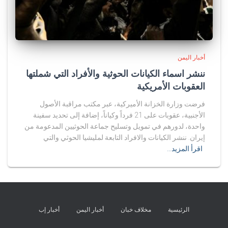
أخبار اليمن
ننشر اسماء الكيانات الحوثية والأفراد التي شملتها
العقوبات الأمريكية
فرضت وزارة الخزانة الأميركية، عبر مكتب مراقبة الأصول
الأجنبية، عقوبات على 21 فرداً وكياناً، إضافة إلى تحديد سفينة
واحدة، لدورهم في تمويل وتسليح جماعة الحوثيين المدعومة من
إيران. ننشر الكيانات والافراد التابعة لمليشيا الحوثي والتي
اقرأ المزيد…
الرئيسية
مخلاف خبان
أخبار اليمن
أخبار إب