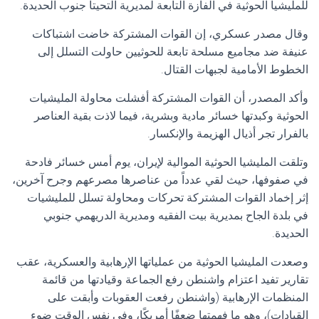
للمليشيا الحوثية في الفازة التابعة لمديرية التحيتا جنوب الحديدة.
وقال مصدر عسكري، إن القوات المشتركة خاضت اشتباكات
عنيفة ضد مجاميع مسلحة تابعة للحوثيين حاولت التسلل إلى
الخطوط الأمامية لجبهات القتال.
وأكد المصدر، أن القوات المشتركة أفشلت محاولة المليشيات
الحوثية وكبدتها خسائر مادية وبشرية، فيما لاذت بقية العناصر
بالفرار تجر أذيال الهزيمة والإنكسار.
وتلقت المليشيا الحوثية الموالية لإيران، يوم أمس خسائر فادحة
في صفوفها، حيث لقي عدداً من عناصرها مصرعهم وجرح آخرين،
إثر إخماد القوات المشتركة تحركات ومحاولة تسلل للمليشيات
في بلدة الجاح بمديرية بيت الفقيه ومديرية الدريهمي جنوبي
الحديدة.
وصعدت المليشيا الحوثية من عملياتها الإرهابية والعسكرية، عقب
تقارير تفيد اعتزام واشنطن رفع الجماعة وقيادتها من قائمة
المنظمات الإرهابية (واشنطن رفعت العقوبات وأبقت على
القيادات)، وهو ما فهمتها ضعفًا أمريكًا، وفي نفس الوقت ضوء