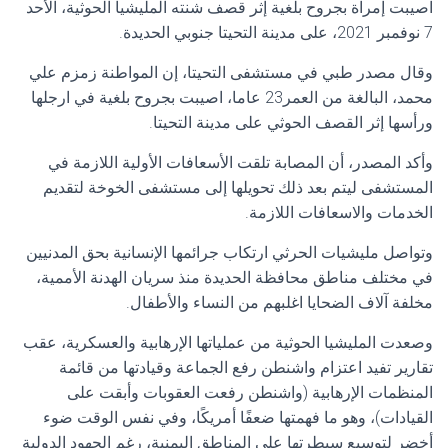
اصيبت إمراة بجروح بلغية إثر قصف شنته المليشيا الحوثية، الأحد
7 نوفمبر 2021، على مدينة التحيتا جنوبي الحديدة.
وقال مصدر طبي في مستشفى التحيتا، إن المواطنة زمزم علي
محمد، البالغة من العمر23 عاما، اصيبت بجروح بلغية في ارجلها
ورأسها إثر القصف الحوثي على مدينة التحيتا.
وأكد المصدر، أن المصابة تلقت الأسعافات الأولية اللازمة في
المستشفى ليتم بعد ذلك تحويلها إلى مستشفى الخوخة لتقديم
الخدمات والاسعافات اللازمة.
وتواصل مليشيات الحرثي ارتكاب جرائمها الإنسانية بحق المدنيين
في مختلف مناطق محافظة الحديدة منذ سريان الهدنة الأممية،
مخلفة آلاف الضحايا اغلبهم من النساء والأطفال.
وصعدت المليشيا الحوثية من عملياتها الإرهابية والعسكرية، عقب
تقارير تفيد اعتزام واشنطن رفع الجماعة وقيادتها من قائمة
المنظمات الإرهابية (واشنطن رفعت العقوبات وأبقت على
القيادات)، وهو ما فهمتها ضعفًا أمريكًا، وفي نفس الوقت ضوء
أخضر لتوسيع سيطرتها على المناطق اليمنية، رغم الجهود الدولية