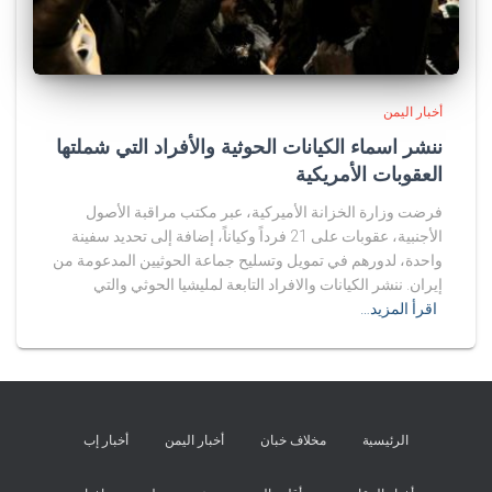
أخبار اليمن
ننشر اسماء الكيانات الحوثية والأفراد التي شملتها
العقوبات الأمريكية
فرضت وزارة الخزانة الأميركية، عبر مكتب مراقبة الأصول
الأجنبية، عقوبات على 21 فرداً وكياناً، إضافة إلى تحديد سفينة
واحدة، لدورهم في تمويل وتسليح جماعة الحوثيين المدعومة من
إيران. ننشر الكيانات والافراد التابعة لمليشيا الحوثي والتي
اقرأ المزيد…
الرئيسية
مخلاف خبان
أخبار اليمن
أخبار إب