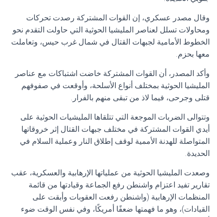
وقال مصدر عسكري، إن القوات المشتركة رصدت تحركات
ومحاولات تسلل لعناصر المليشيا الحوثية التي حاولت التقدم نحو
الخطوط الأمامية لجبهات القتال في شمال غرب حيس، وتعاملت
معها بحزم.
وأكد المصدر، أن القوات المشتركة خاضت اشتباكات مع عناصر
المليشيا الحوثية بمختلف أنواع الأسلحة، وأوقعت في صفوفهم
قتلى وجرحى، فيما لاذ من تبقى منهم بالفرار.
وتتوالى الضربات الموجعة التي تتلقاها المليشيات الحوثية على
أيدي القوات المشتركة في مختلف جبهات القتال إثر خروقاتها
المتواصلة للهدنة الأممية لوقف إطلاق النار وعملية السلام في
الحديدة.
وصعدت المليشيا الحوثية من عملياتها الإرهابية والعسكرية، عقب
تقارير تفيد اعتزام واشنطن رفع الجماعة وقيادتها من قائمة
المنظمات الإرهابية (واشنطن رفعت العقوبات وأبقت على
القيادات)، وهو ما فهمتها ضعفًا أمريكًا، وفي نفس الوقت ضوء