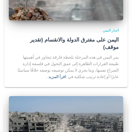
أخبار اليمن
اليمن على مفترق الدولة والانقسام (تقدير
موقف)
يمر اليمن في هذه المرحلة بلحظة فارقة تتجاوز في أهميتها
طبيعة القرارات الظاهرة إلى عمق التحول في فلسفة إدارة
الصراع نفسها، وما يجري لا يمكن توصيفه بوصفه خلافًا سياسيًا
عابرًا أو إعادة ترتيب شكلية في
اقرأ المزيد…