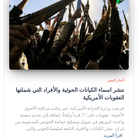
أخبار اليمن
ننشر اسماء الكيانات الحوثية والأفراد التي شملتها
العقوبات الأمريكية
فرضت وزارة الخزانة الأميركية، عبر مكتب مراقبة الأصول
الأجنبية، عقوبات على 21 فرداً وكياناً، إضافة إلى تحديد سفينة
واحدة، لدورهم في تمويل وتسليح جماعة الحوثيين المدعومة من
إيران. ننشر الكيانات والافراد التابعة لمليشيا الحوثي والتي
اقرأ المزيد…