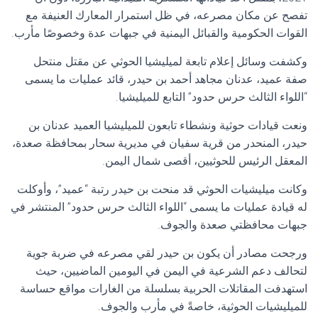
تفصح عن مكان مصرعه، في ظل استمرار المعارك العنيفة مع
القوات الحكومية والقبائل اليمنية في جبهات عدة وخصوصًا مأرب.
وكشفت وسائل إعلام تابعة لميليشيا الحوثي عن مقتل منتحل
صفة عميد، عدنان مجاهد أحمد بن حيدر، قائد عمليات ما يسمى
“اللواء الثالث حرس حدود” التابع للميليشيا.
ونعت قيادات حوثية ونشطاء تابعون للميليشيا العميد عدنان بن
حيدر، المنحدر من قرية سفيان في مديرية سحار بمحافظة صعدة،
المعقل الرئيس للحوثيين، أقصى شمال اليمن.
وكانت ميليشيات الحوثي قد منحت بن حيدر رتبة “عميد”، وأوكلت
له قيادة عمليات ما يسمى “اللواء الثالث حرس حدود” المنتشر في
جبهات محافظتي صعدة والجوف.
ورجحت مصادر أن يكون بن حيدر لقي مصرعه في ضربة جوية
لتحالف دعم الشرعية في اليمن في اليومين الماضيين، حيث
استهدفت المقاتلات الحربية بسلسلة من الغارات مواقع حساسة
للميليشيات الحوثية، خاصةً في مأرب والجوف.