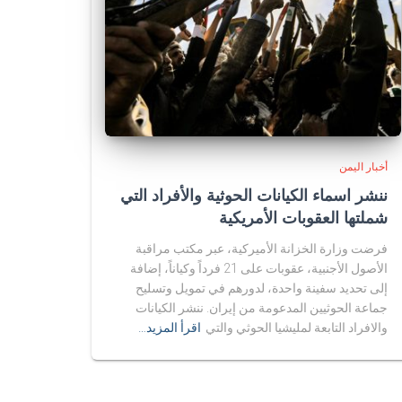
أخبار اليمن
ننشر اسماء الكيانات الحوثية والأفراد التي
شملتها العقوبات الأمريكية
فرضت وزارة الخزانة الأميركية، عبر مكتب مراقبة
الأصول الأجنبية، عقوبات على 21 فرداً وكياناً، إضافة
إلى تحديد سفينة واحدة، لدورهم في تمويل وتسليح
جماعة الحوثيين المدعومة من إيران. ننشر الكيانات
والافراد التابعة لمليشيا الحوثي والتي
اقرأ المزيد…