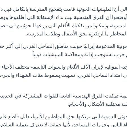
لي أن المليشيات الحوثية قامت بتفخيخ المدرسة بالكامل قبل د
وضحوا أن الفرق الهندسية لبت نداء الإستغاثة التي أطلقوها وو
مديرية، وتمكنوا من تفكيك الألغام التي زرعها الحوثيين في ف
لمخاطر ما ارتكبوه بحق الأطفال وطلاب المدرسة.
وثية المدعومة إيرانيًا حولت مناطق الساحل الغربي إلى أكبر حق
حرب تستوجب إدانة ومحاكمة المليشيات دولياً.
ة الموالية لإيران آلاف الألغام والعبوات الناسفة مختلف الأحيا
لى امتداد الساحل الغربي، تسببت بسقوط مئات الشهداء والجرحى
أممية تمكنت الفرق الهندسية التابعة للقوات المشتركة في الحديد
سفة مختلفة الأشكال والأحجام.
وثي الدموية التي ترتكبها بحق المواطنين الأبرياء دليل قاطع عل
 الناس وحرمات المساجد، لأنها جماعة لا تعترف بعملية السلام، و