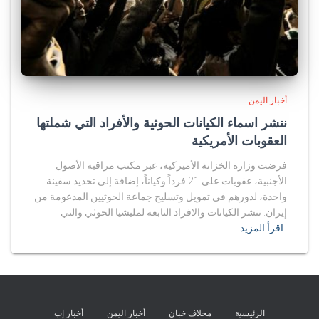
أخبار اليمن
ننشر اسماء الكيانات الحوثية والأفراد التي شملتها
العقوبات الأمريكية
فرضت وزارة الخزانة الأميركية، عبر مكتب مراقبة الأصول
الأجنبية، عقوبات على 21 فرداً وكياناً، إضافة إلى تحديد سفينة
واحدة، لدورهم في تمويل وتسليح جماعة الحوثيين المدعومة من
إيران. ننشر الكيانات والافراد التابعة لمليشيا الحوثي والتي
اقرأ المزيد…
الرئيسية
مخلاف خبان
أخبار اليمن
أخبار إب