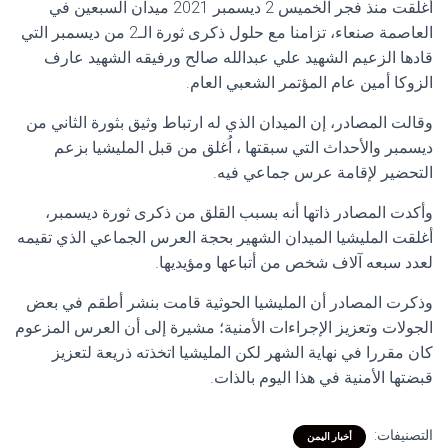
أغلقت منذ فجر الخميس 2 ديسمبر 2021 ميدان السبعين في
العاصمة صنعاء، تزامنا مع حلول ذكرى ثورة الـ2 من ديسمبر التي
قادها الزعيم الشهيد علي عبدالله صالح ورفيقه الشهيد عارف
الزوكا أمين عام المؤتمر الشعبي العام.
وقالت المصادر، إن الميدان الذي له ارتباط وثيق بثورة الثاني من
ديسمبر والأحداث التي سبقتها ، اُغلق من قبل المليشيا بزعم
التحضير لإقامة عرس جماعي فيه.
وأكدت المصادر ذاتها أنه بسبب القلق من ذكرى ثورة ديسمبر،
أغلقت المليشيا الميدان الشهير بحجة العرس الجماعي الذي تقيمه
لعدد سبعه آلاف شخص من أتباعها ومؤيديها.
وذكرت المصادر أن المليشيا الحوثية قامت بنشر أطقم في بعض
الجولات وتعزيز الإجراءات الأمنية؛ مشيرة إلى أن العرس المزعوم
كان مقررا في نهاية الشهر لكن المليشيا اتخذته ذريعة لتعزيز
قبضتها الأمنية في هذا اليوم بالذات.
التصنيفات:
أخبار اليمن