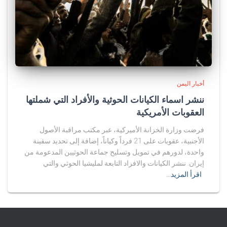
أخبار اليمن
ننشر اسماء الكيانات الحوثية والأفراد التي شملتها
العقوبات الأمريكية
فرضت وزارة الخزانة الأميركية، عبر مكتب مراقبة الأصول
الأجنبية، عقوبات على 21 فرداً وكياناً، إضافة إلى تحديد سفينة
واحدة، لدورهم في تمويل وتسليح جماعة الحوثيين المدعومة من
إيران. ننشر الكيانات والافراد التابعة لمليشيا الحوثي والتي
اقرأ المزيد…