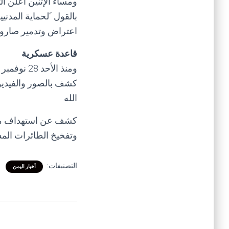
ومساء الإثنين أعلن ال
بالقول “لحماية المدن
اعتراض وتدمير صاروخ
قاعدة عسكرية
ومنذ الأح
كشف بالصور والفيديو
الله.
كشف عن استهداف مراك
وتفخيخ الطائرات الم
التصنيفات:
أخبار اليمن