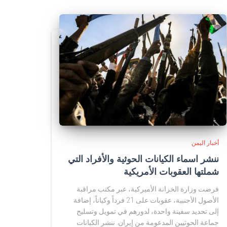
أخبار اليمن
ننشر اسماء الكيانات الحوثية والأفراد التي
شملتها العقوبات الأمريكية
فرضت وزارة الخزانة الأميركية، عبر مكتب مراقبة
الأصول الأجنبية، عقوبات على 21 فرداً وكياناً، إضافة
إلى تحديد سفينة واحدة، لدورهم في تمويل وتسليح
جماعة الحوثيين المدعومة من إيران. ننشر الكيانات