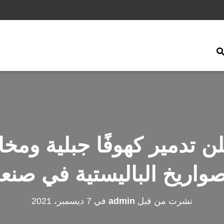
لن تدمير كهوفًا جبلية وم
صواريخ الباليستية في صنعا
نشرت من قبل
admin
في
7 ديسمبر، 2021