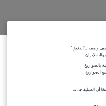
 اليمن، الثلاثاء 7 ديسمبر 2021، عن تنفيذ قصف وصفه بـ”الدقيق”
لية لإيران.
طة بالصواريخ
يع الصواريخ
ًا أن العملية جاءت