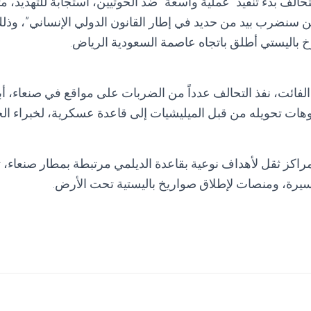
تحالف بدء تنفيذ “عملية واسعة” ضد الحوثيين، استجابة للتهديد، مت
يين سنضرب بيد من حديد في إطار القانون الدولي الإنساني”، و
 باليستي أطلق باتجاه عاصمة السعودية الرياض.
د 28 نوفمبر الفائت، نفذ التحالف عدداً من الضربات على مواقع في صنعاء،
هات تحويله من قبل الميليشيات إلى قاعدة عسكرية، لخبراء 
ز ثقل لأهداف نوعية بقاعدة الديلمي مرتبطة بمطار صنعاء، 
سيرة، ومنصات لإطلاق صواريخ باليستية تحت الأرض.