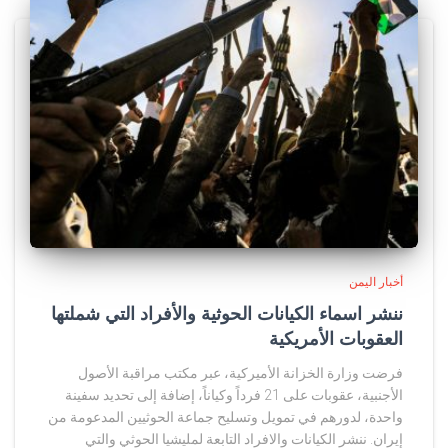
أخبار اليمن
ننشر اسماء الكيانات الحوثية والأفراد التي شملتها
العقوبات الأمريكية
فرضت وزارة الخزانة الأميركية، عبر مكتب مراقبة الأصول
الأجنبية، عقوبات على 21 فرداً وكياناً، إضافة إلى تحديد سفينة
واحدة، لدورهم في تمويل وتسليح جماعة الحوثيين المدعومة من
إيران. ننشر الكيانات والافراد التابعة لمليشيا الحوثي والتي