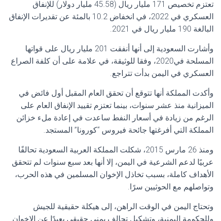
تعتزم تخصيص 171 مليار ريال (45.58 مليار دولار) للإنفاق
العسكري في 2022، في انخفاض 10.2 بالمئة عن تقديرات الإنفاق
البالغة 190 مليار ريال في 2021.
وأشارت السعودية إلى أنها أنفقت 201 مليار ريال على قواتها
المسلحة في2020، وفقا للوثيقة، في علامة على أن كلفة الصراع
العسكري في اليمن بدأت تتراجع.
وأكدت المملكة أنها تتوقع أن تحقق العام المقبل أول فائض في
الميزانية منذ عشر سنوات، بينما تعتزم تقييد الإنفاق العام على
الرغم من زيادة في أسعار النفط ساعدت في إعادة ملء خزائن
المملكة التي أفرغتها جائحة فيروس “كورونا” المستجد.
ومنذ 26 مارس 2015، شكلت المملكة العربية السعودية تحالفًا
عربيًا لدعم الشرعية في اليمن، إلا أنها بعد سبع سنوات لم تتحقق
الأهداف كاملة، بسبب تخاذل الإخوان المسلمين في هذه الحرب،
وتواصلهم مع الحوثيين سرًا.
وتحتاج اليمن في الوقت الراهن، إلى هيكلة حقيقية للجيش
وللحكومة اليمنية، وتشكيل تحالف يمني حقيقي بعيدًا عن الإخوان