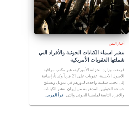
أخبار اليمن
ننشر اسماء الكيانات الحوثية والأفراد التي
شملتها العقوبات الأمريكية
فرضت وزارة الخزانة الأميركية، عبر مكتب مراقبة
الأصول الأجنبية، عقوبات على 21 فرداً وكياناً، إضافة
إلى تحديد سفينة واحدة، لدورهم في تمويل وتسليح
جماعة الحوثيين المدعومة من إيران. ننشر الكيانات
والافراد التابعة لمليشيا الحوثي والتي
اقرأ المزيد…