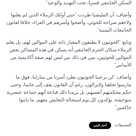
السكن الجامعي قسرا، تحت التهديد والوعيد”.
وأضاف، أن المليشيا طردت “حتى أولئك الزملاء الذين لم يعلنوا
ولاءهم صراحة للحوثي، وأضحوا وأسرهم في العراء، خلافا لقانون
الجامعات اليمنية”.
وتابع: “الحوثيون لا يطبقون المعيار ذاته على الموالين لهم، بل يعلم
الزملاء سكان الحرم الجامعي أنه يسكن في هذه المساكن بعض
الموالين للحوثيين، بمن في ذلك من ليس لهم صفة أكاديمية من
الأساس”.
وأضاف: “لن يرعبنا الحوثيون بطرد أسرنا من منازلنا، فوق ما
مارسوا تجاهنا ولايزالون، رغم أن القانون يقف إلى جانبنا، وحتى
حكم محكمتهم أنفسهم، بل يزيدنا ذلك قناعة أنهم جماعة عنصرية
متوحشة، يؤكدون كل يوم استحالة التعايش معهم، ما داموا
حاكمين”.
التصنيفات:
أخبار اليمن