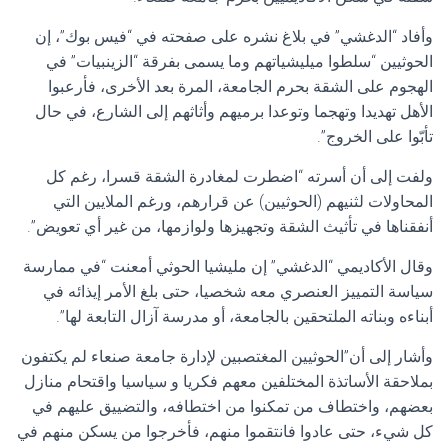
وأفاد “الدغشي” في بلاغ نشره على صفحته في “فيس بوك”، إن
الحوثيين “سلطوا ميليشياتهم وما يسمى بفرقة “الزينبيات” في
الهجوم على الشقة بحرم الجامعة، المرة بعد الأخرى، فأرعبوا
الأهل تهديدا وتهجما وتوعدا برميهم وأثاثهم إلى الشارع، في حال
تأبّوا على الخروج”.
ولفت إلى أن أسرته “اضطرت لمغادرة الشقة قسرا، رغم كل
المحاولات لثنيهم (الحوثيين) عن قرارهم، ورغم الملايين التي
أنفقناها في تأثيث الشقة وتجهيزها ولوازمها، من غير أي تعويض”.
وقال الأكاديمي “الدغشي” إن مليشيا الحوثي أمعنت “في ممارسة
سياسة التمييز العنصري معه شخصيا، حتى بلغ الأمر إيذائه في
أبناءه وبناته الملتحقين بالجامعة، أو مدرسة آزال التابعة لها”.
وأشار إلى أن”الحوثيين المغتصبين لإدارة جامعة صنعاء لم يكتفون
بملاحقة الأساتذة المختلفين معهم فكريا و سياسيا واقتحام منازل
بعضهم، واختطاف من تمكنوا من اختطافه، والتضييق عليهم في
كل شيء، حتى عادوا فانتقموا منهم، فأخرجوا من يسكن منهم في