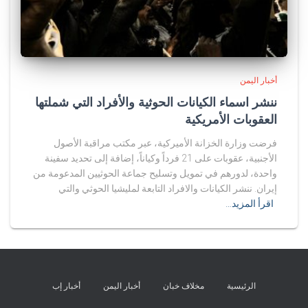
أخبار اليمن
ننشر اسماء الكيانات الحوثية والأفراد التي شملتها
العقوبات الأمريكية
فرضت وزارة الخزانة الأميركية، عبر مكتب مراقبة الأصول
الأجنبية، عقوبات على 21 فرداً وكياناً، إضافة إلى تحديد سفينة
واحدة، لدورهم في تمويل وتسليح جماعة الحوثيين المدعومة من
إيران. ننشر الكيانات والافراد التابعة لمليشيا الحوثي والتي
اقرأ المزيد…
الرئيسية
مخلاف خبان
أخبار اليمن
أخبار إب