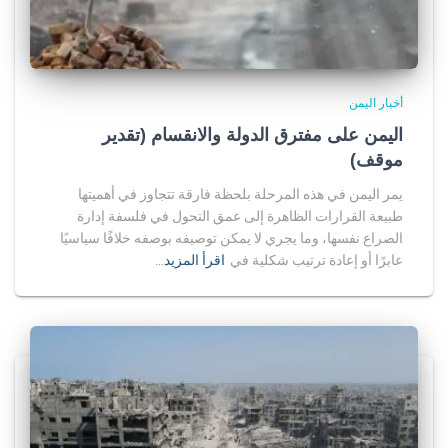
أخبار اليمن
اليمن على مفترق الدولة والانقسام (تقدير
موقف)
يمر اليمن في هذه المرحلة بلحظة فارقة تتجاوز في أهميتها
طبيعة القرارات الظاهرة إلى عمق التحول في فلسفة إدارة
الصراع نفسها، وما يجري لا يمكن توصيفه بوصفه خلافًا سياسيًا
عابرًا أو إعادة ترتيب شكلية في
اقرأ المزيد…