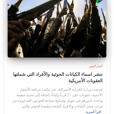
أخبار اليمن
ننشر اسماء الكيانات الحوثية والأفراد التي شملتها
العقوبات الأمريكية
فرضت وزارة الخزانة الأميركية، عبر مكتب مراقبة الأصول
الأجنبية، عقوبات على 21 فرداً وكياناً، إضافة إلى تحديد سفينة
واحدة، لدورهم في تمويل وتسليح جماعة الحوثيين المدعومة من
إيران. ننشر الكيانات والافراد التابعة لمليشيا الحوثي والتي
اقرأ المزيد…