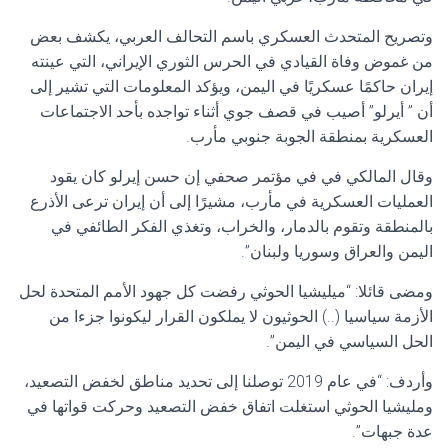
وتصريح المتحدث العسكري باسم التحالف العربي، يكشف بعض
من غموض وفاة القيادي في الحرس الثوري الإيراني، التي عينته
إيران حاكمًا عسكريًا في اليمن، ويؤكد المعلومات التي تشير إلى
أن ” أيرلو” أصيب في قصف جوي أثناء تواجده بأحد الاجتماعات
العسكرية بمنطقة الجوبة جنوبي مأرب.
وقال المالكي في في مؤتمر صحفي إن حسن إيرلو كان يقود
العمليات العسكرية في مأرب، مشيرًا إلى أن إيران ترعى الأذرع
بالمنطقة وتقوم بالدمار، والخراب، وتغذي الفكر الطائفي في
اليمن والعراق وسوريا ولبنان”.
ومضى قائلا: “ميليشيا الحوثي رفضت كل جهود الأمم المتحدة لحل
الأزمة سياسيا (..) الحوثيون لا يملكون القرار ليكونوا جزءا من
الحل السياسي في اليمن”.
وأردف: “في عام 2019 توصلنا إلى تحديد مناطق لخفض التصعيد،
ومليشيا الحوثي استغلت اتفاق خفض التصعيد وحركت قواتها في
عدة جبهات”.