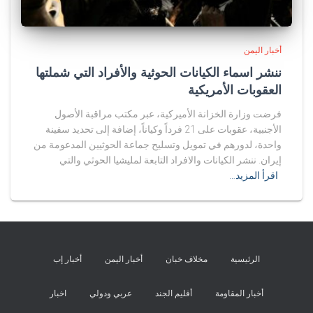
أخبار اليمن
ننشر اسماء الكيانات الحوثية والأفراد التي شملتها
العقوبات الأمريكية
فرضت وزارة الخزانة الأميركية، عبر مكتب مراقبة الأصول
الأجنبية، عقوبات على 21 فرداً وكياناً، إضافة إلى تحديد سفينة
واحدة، لدورهم في تمويل وتسليح جماعة الحوثيين المدعومة من
إيران. ننشر الكيانات والافراد التابعة لمليشيا الحوثي والتي
اقرأ المزيد…
الرئيسية
مخلاف خبان
أخبار اليمن
أخبار إب
أخبار المقاومة
أقليم الجند
عربي ودولي
اخبار