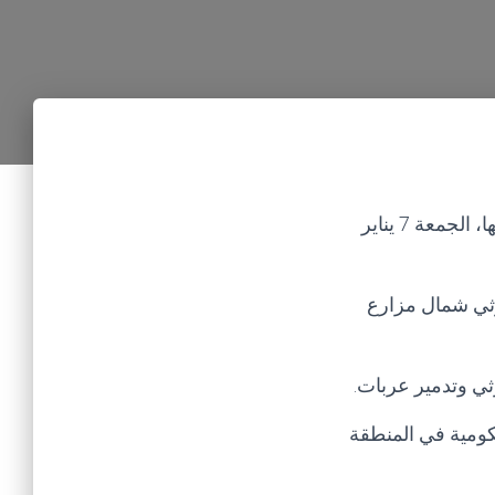
سقط قتلى وجرحى في صفوف مليشيا الحوثي الموالية لإيران، ودمرت عربات تابعة لها، الجمعة 7 يناير
وثي شمال مزارع
ي وتدمير عربات.
كومية في المنطقة