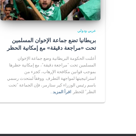
عربي ودولي
بريطانيا تضع جماعة الإخوان المسلمين
تحت «مراجعة دقيقة» مع إمكانية الحظر
أعلنت الحكومة البريطانية وضع جماعة الإخوان
المسلمين تحت “مراجعة دقيقة”، مع إمكانية حظرها
بموجب قوانين مكافحة الإرهاب، كجزء من
استراتيجيتها لمواجهة التطرف. ووفقاً لمتحدث رسمي
باسم رئيس الوزراء كير ستارمر، فإن الجماعة “تحت
النظر” للحظر
اقرأ المزيد…