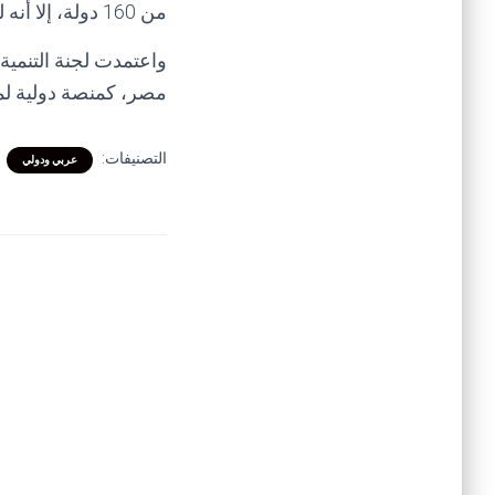
من 160 دولة، إلا أنه لم ينظم عام 2020 بسبب ظروف جائحة كورونا.
واعتمدت لجنة التنمية 
مصر، كمنصة دولية لم
التصنيفات:
عربي ودولي