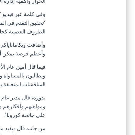
الحوار وأهمية إدارة ال
وفي كلمة عبر فيديو ك
“تحقيق التقدم في ال
الظروف العصيبة كجائحة
وأضافت ويكاماناياكي،
وأعظم فرصة يمكن أن ي
فيما قال أمين عام الأ
ويطالبون بالمساواة وا
المناقشات المتعلقة با
بدوره، قال مدير عام
على جائحة كورونا”.
من جانبه قال ديفيد م