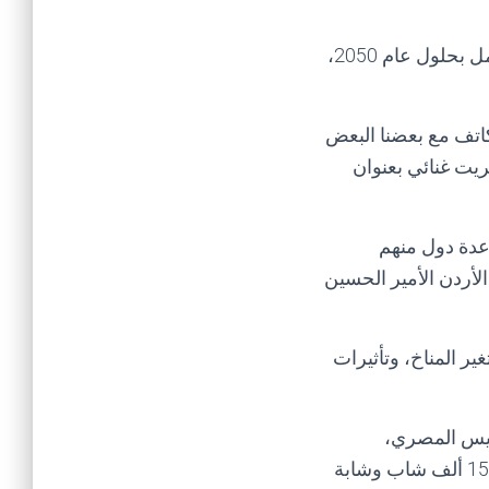
وأوضح أن “500 مليون شخص في الشرق الأوسط وشمال إفريقيا سيطلبون فرص عمل بحلول عام 2050،
اتف مع بعضنا البعض
ريت غنائي بعنوان
دة دول منهم
لأردن الأمير الحسين
ير المناخ، وتأثيرات
ئيس المصري،
وانطلق عبر ثلاث نسخ في الأعوام الماضية 2017 و2018 و2019، استضافت أكثر من 15 ألف شاب وشابة