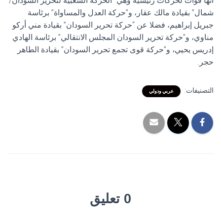
أنها قوات لحركات رئيسية وهي “الحركة الشعبية لتحرير السودان/
شمال” بقيادة مالك عقار، و”حركة العدل والمساواة” برئاسة
جبريل إبراهيم، فضلا عن “حركة تحرير السودان” بقيادة مني أركو
مناوي، و”حركة تحرير السودان المجلس الانتقالي” برئاسة الهادي
إدريس يحيي، و”حركة قوى تجمع تحرير السودان” بقيادة الطاهر
حجر.
التصنيفات:
عربي ودولي
0 تعليق