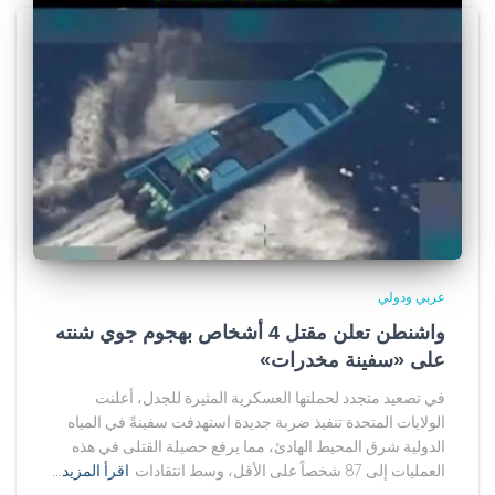
عربي ودولي
واشنطن تعلن مقتل 4 أشخاص بهجوم جوي شنته
على «سفينة مخدرات»
في تصعيد متجدد لحملتها العسكرية المثيرة للجدل، أعلنت
الولايات المتحدة تنفيذ ضربة جديدة استهدفت سفينةً في المياه
الدولية شرق المحيط الهادئ، مما يرفع حصيلة القتلى في هذه
العمليات إلى 87 شخصاً على الأقل، وسط انتقادات
اقرأ المزيد…