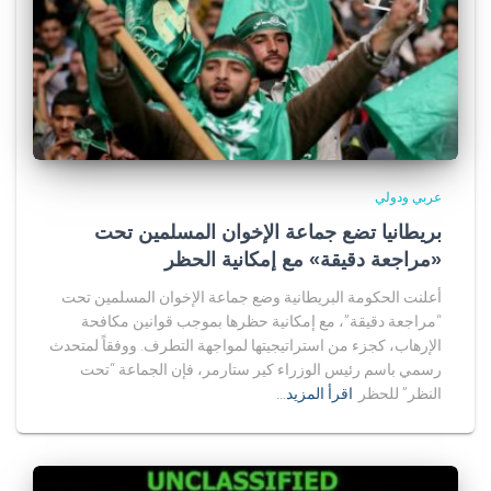
عربي ودولي
بريطانيا تضع جماعة الإخوان المسلمين تحت
«مراجعة دقيقة» مع إمكانية الحظر
أعلنت الحكومة البريطانية وضع جماعة الإخوان المسلمين تحت
“مراجعة دقيقة”، مع إمكانية حظرها بموجب قوانين مكافحة
الإرهاب، كجزء من استراتيجيتها لمواجهة التطرف. ووفقاً لمتحدث
رسمي باسم رئيس الوزراء كير ستارمر، فإن الجماعة “تحت
النظر” للحظر
اقرأ المزيد…