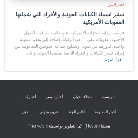
أخبار اليمن
ننشر اسماء الكيانات الحوثية والأفراد التي شملتها
العقوبات الأمريكية
فرضت وزارة الخزانة الأميركية، عبر مكتب مراقبة الأصول
الأجنبية، عقوبات على 21 فرداً وكياناً، إضافة إلى تحديد سفينة
واحدة، لدورهم في تمويل وتسليح جماعة الحوثيين المدعومة من
إيران. ننشر الكيانات والافراد التابعة لمليشيا الحوثي والتي
اقرأ المزيد…
الرئيسية
مخلاف خبان
أخبار اليمن
أخبار إب
أخبار المقاومة
أقليم الجند
عربي ودولي
اخبار
هستيا (Hestia) | تّم التطوير بواسطة
ThemeIsle