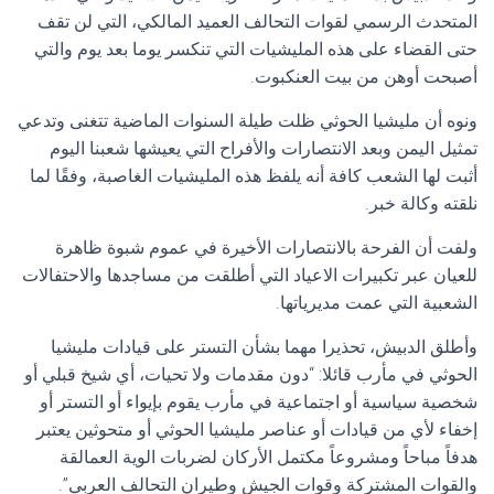
المتحدث الرسمي لقوات التحالف العميد المالكي، التي لن تقف
حتى القضاء على هذه المليشيات التي تنكسر يوما بعد يوم والتي
أصبحت أوهن من بيت العنكبوت.
ونوه أن مليشيا الحوثي ظلت طيلة السنوات الماضية تتغنى وتدعي
تمثيل اليمن وبعد الانتصارات والأفراح التي يعيشها شعبنا اليوم
أثبت لها الشعب كافة أنه يلفظ هذه المليشيات الغاصبة، وفقًا لما
نلقته وكالة خبر.
ولفت أن الفرحة بالانتصارات الأخيرة في عموم شبوة ظاهرة
للعيان عبر تكبيرات الاعياد التي أطلقت من مساجدها والاحتفالات
الشعبية التي عمت مديرياتها.
وأطلق الدبيش، تحذير‬ا مهما بشأن التستر على قيادات مليشيا
الحوثي في مأرب قائلا: “دون مقدمات ولا تحيات، أي شيخ قبلي أو
شخصية سياسية أو اجتماعية في مأرب يقوم بإيواء أو التستر أو
إخفاء لأي من قيادات أو عناصر مليشيا الحوثي أو متحوثين يعتبر
هدفاً مباحاً ومشروعاً مكتمل الأركان لضربات الوية العمالقة
والقوات المشتركة وقوات الجيش وطيران التحالف العربي”.