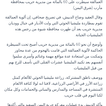
العمالقة سيطرت على 60 بالمائة من مديرية حريب بمحافظة
مأرب (شرق اليمن).
وقال العقيد وضاح الدبيش، في تصريح صحافي، إن ألوية العمالقة
تقوم بمطاردة مليشيا الحوثي التي ولت الأدبار في جبال ووديان
مديرية حريب بعد أن طهرت محافظة شبوة من رجس هذه
المليشيات الجبانة.
وأوضح أن نحو 60 بالمائة من مديرية حريب أصبح تحت السيطرة
الحاكمة لألوية العمالقة التي قامت بالهجوم من عدة محاور
وتمكنت من استعادة عدة مواقع مهمة وغنائم وأسرى سلموا
أنفسهم بعد تكبيد المليشيا عشرات القتلى التي نأسف للزج بهم
من قبل المليشيات.
ووصف ناطق المشتركة، زراعة مليشيا الحوثي للألغام كمثل
زراعة الأرز في الأراضي الزراعية، لافتا انه لولا كثافة الالغام
المنتشرة في المساجد والمدارس والمباني والحمامات وكل مكان
لكنا اليوم في قلب حريب.
وأكد الدبيش بدء عمليات معركة حرية اليمن السعيد والتي أكدها