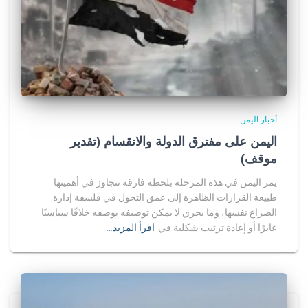
أخبار اليمن
اليمن على مفترق الدولة والانقسام (تقدير
موقف)
يمر اليمن في هذه المرحلة بلحظة فارقة تتجاوز في أهميتها
طبيعة القرارات الظاهرة إلى عمق التحول في فلسفة إدارة
الصراع نفسها، وما يجري لا يمكن توصيفه بوصفه خلافًا سياسيًا
عابرًا أو إعادة ترتيب شكلية في
اقرأ المزيد…