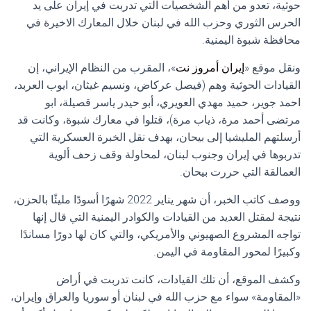
حوثية، تعدو من أهم الشخصيات التي تدربت في إيران على يد
الحرس الثوري وحزب الله في لبنان خلال المعارك الاخيرة في
محافظة شبوة اليمنية.
ونقل موقع «
إيران أمروز نت
»، المقرب من النظام الإيراني، إن
القيادات الحوثية وهم (فيصل عركاض، ونسيم غيثان، ايوب العربد،
احمد جوير، حميد مهدي العويري، أبو حيدر ياسر قصيلة، ابو
مرتضى أحمد مرة، ذياب مرة)، قتلوا في معارك شبوة، وكانت قد
أرسلتهم المليشيا إلى بيحان، بهدف نقل الخبرة العسكرية التي
تدربوها في إيران وجنوب لبنان، لمحاولة وقف زحف ألوية
العمالقة التي حررت بيحان.
ووصف كاتب الخبر، أن شهر يناير 2022 شهرًا أسودًا مليئًا بالحزن،
نتيجة لمقتل العديد من القيادات والكوادر اليمنية التي قال إنها
تواجه المشروع الصهيوني والأمريكي، والتي كان لها دورًا مساندًا
وكبيرًا لمحور المقاومة في اليمن.
وكشف الموقع، أن تلك القيادات، كانت تدربت في أراض
«المقاومة» سواء مع حزب الله في لبنان أو سوريا والعراق وإيران،