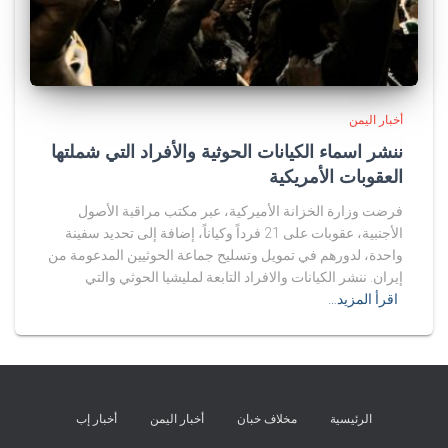
أخبار اليمن
ننشر اسماء الكيانات الحوثية والأفراد التي شملتها
العقوبات الأمريكية
فرضت وزارة الخزانة الأميركية، عبر مكتب مراقبة الأصول
الأجنبية، عقوبات على 21 فرداً وكياناً، إضافة إلى تحديد سفينة
واحدة، لدورهم في تمويل وتسليح جماعة الحوثيين المدعومة من
إيران. ننشر الكيانات والافراد التابعة لمليشيا الحوثي والتي
اقرأ المزيد…
الرئيسية
مخلاف خبان
أخبار اليمن
أخبار إب