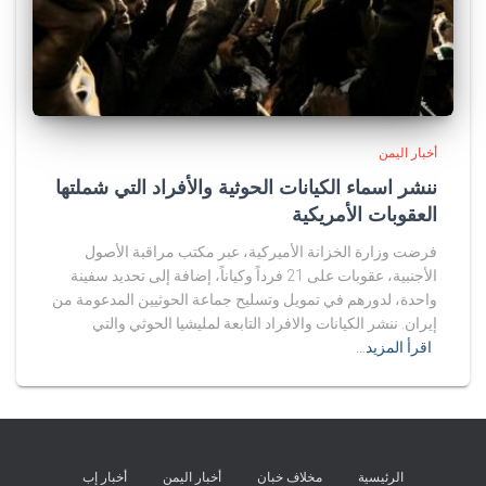
أخبار اليمن
ننشر اسماء الكيانات الحوثية والأفراد التي شملتها
العقوبات الأمريكية
فرضت وزارة الخزانة الأميركية، عبر مكتب مراقبة الأصول
الأجنبية، عقوبات على 21 فرداً وكياناً، إضافة إلى تحديد سفينة
واحدة، لدورهم في تمويل وتسليح جماعة الحوثيين المدعومة من
إيران. ننشر الكيانات والافراد التابعة لمليشيا الحوثي والتي
اقرأ المزيد…
الرئيسية
مخلاف خبان
أخبار اليمن
أخبار إب