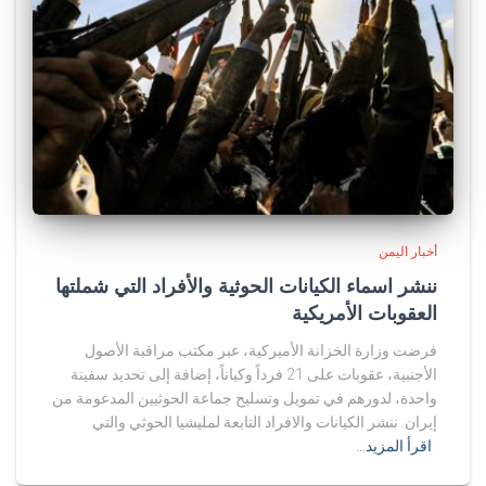
أخبار اليمن
ننشر اسماء الكيانات الحوثية والأفراد التي شملتها
العقوبات الأمريكية
فرضت وزارة الخزانة الأميركية، عبر مكتب مراقبة الأصول
الأجنبية، عقوبات على 21 فرداً وكياناً، إضافة إلى تحديد سفينة
واحدة، لدورهم في تمويل وتسليح جماعة الحوثيين المدعومة من
إيران. ننشر الكيانات والافراد التابعة لمليشيا الحوثي والتي
اقرأ المزيد…