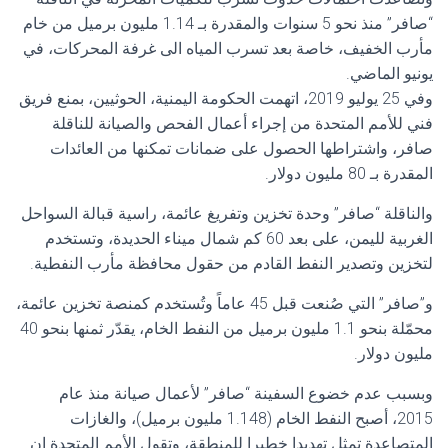
“صافر” منذ نحو 5 سنوات والمقدرة بـ 1.14 مليون برميل من خام
مأرب الخفيف، خاصة بعد تسرب المياه الى غرفة المحركات، في
يونيو الماضي.
وفي 25 يوليو 2019، اتهمت الحكومة اليمنية، الحوثيين، بمنع فريق
فني للأمم المتحدة من إجراء أعمال الفحص والصيانة للناقلة
صافر، واشتراطها الحصول على ضمانات تمكنها من العائدات
المقدرة بـ 80 مليون دولار.
والناقلة “صافر” وحدة تخزين وتفريغ عائمة، راسية قبالة السواحل
الغربية لليمن، على بعد 60 كم شمال ميناء الحديدة، وتستخدم
لتخزين وتصدير النفط القادم من حقول محافظة مأرب النفطية.
و”صافر” التي صُنعت قبل 45 عاماً وتُستخدم كمنصة تخزين عائمة،
محمّلة بنحو 1.1 مليون برميل من النفط الخام، يقدّر ثمنها بنحو 40
مليون دولار.
وبسبب عدم خضوع السفينة “صافر” لأعمال صيانة منذ عام
2015، أصبح النفط الخام (1.148 مليون برميل)، والغازات
المتصاعدة تمثل تهديدا خطيرا للمنطقة، وتقول الأمم المتحدة إن