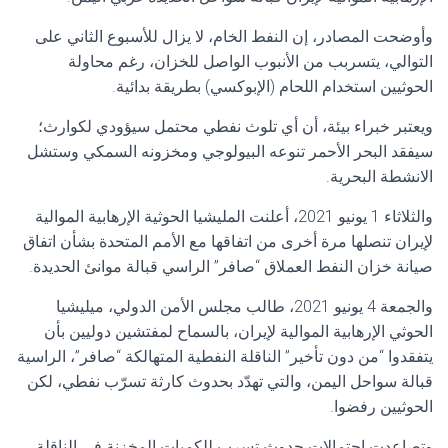
وأوضحت المصادر، إن النفط الخام، لا يزال للأسبوع الثاني على
التوالي، يتسربب من الأنبوب الواصل للخزان، رغم محاولة
الحوثيين استخدام اللحام (الإبوكسي) بطريقة بدائية.
ويعتبر خبراء بيئة، أن أي تلوث نفطي محتمل سيؤودي لكوارث؛
سيفقد البحر الأحمر تنوعه البيولوجي ومخزونه السمكي وستشل
الانشطة البحرية.
والثلاثاء 1 يونيو 2021، أعلنت المليشيا الحوثية الإرهابية الموالية
لإيران تنصلها مرة أخرى من اتفاقها مع الأمم المتحدة بشأن اتفاق
صيانة خزان النفط العملاق “صافر” الراسي قبالة موانئ الحديدة.
والجمعة 4 يونيو 2021، طالب مجلس الأمن الدولي، ميليشيا
الحوثي الإرهابية الموالية لإيران، بالسماح لمفتشين دوليين بأن
يتفقدوا “من دون تأخير” الناقلة النفطية المتهالكة “صافر”، الراسية
قبالة سواحل اليمن، والتي تهدّد بحدوث كارثة تسرّب نفطي، لكن
الحوثيين رفضوا.
وتصاعدت احتمالات حدوث تسرب للكميات المخزنة في الناقلة